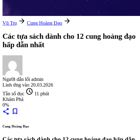
arrow_forward
arrow_forward
Vũ Trụ
Cung Hoàng Đạo
Các tựa sách dành cho 12 cung hoàng đạo
hấp dẫn nhất
Người dẫn lối
admin
Linh ứng vào
20.03.2026
schedule
Tần số đọc
11 phút
Khám Phá
0%
share
bookmark
Cung Hoàng Đạo
Các tựa sách dành cho 12 cung hoàng đạo hấp dẫn