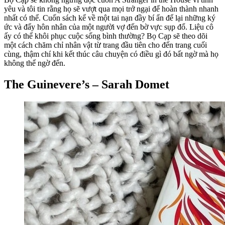
yêu và tôi tin rằng họ sẽ vượt qua mọi trở ngại để hoàn thành nhanh
nhất có thể. Cuốn sách kể về một tai nạn đầy bí ẩn để lại những ký
ức và đẩy hôn nhân của một người vợ đến bờ vực sụp đổ. Liệu cô
ấy có thể khôi phục cuộc sống bình thường? Bọ Cạp sẽ theo dõi
một cách chăm chỉ nhân vật từ trang đầu tiên cho đến trang cuối
cùng, thậm chí khi kết thúc câu chuyện có điều gì đó bất ngờ mà họ
không thể ngờ đến.
The Guinevere’s – Sarah Domet