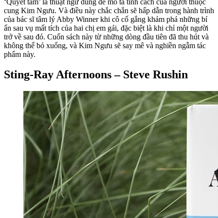
‘Quyết tâm’ là thuật ngữ dùng để mô tả tính cách của người thuộc
cung Kim Ngưu. Và điều này chắc chắn sẽ hấp dẫn trong hành trình
của bác sĩ tâm lý Abby Winner khi cô cố gắng khám phá những bí
ẩn sau vụ mất tích của hai chị em gái, đặc biệt là khi chỉ một người
trở về sau đó. Cuốn sách này từ những dòng đầu tiên đã thu hút và
không thể bỏ xuống, và Kim Ngưu sẽ say mê và nghiền ngẫm tác
phẩm này.
Sting-Ray Afternoons – Steve Rushin