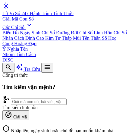
flare
Tử Vi Số 247
Hành Trình Tỉnh Thức
Giải Mã Con Số
expand_more
Các Chỉ Số
Biểu Đồ Ngày Sinh
Chỉ Số Đường Đời
Chỉ Số Linh Hồn
Chỉ Số
Nhân Cách
Đỉnh Cao Kim Tự Tháp
Mũi Tên Thần Số Học
Cung Hoàng Đạo
Ý Nghĩa Tên
Nhóm Tính Cách
DISC
search
auto_awesome
menu
Tra Cứu
Cổng tri thức
Tìm kiếm vận mệnh?
schema
Tìm kiếm linh hồn
explore
Giải Mã
info
Nhập tên, ngày sinh hoặc chủ đề bạn muốn khám phá