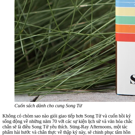
Cuốn sách dành cho cung Song Tử
Không có chòm sao nào giỏi giao tiếp hơn Song Tử và cuốn hồi ký
sống động về những năm 70 với các sự kiện lịch sử và văn hóa chắc
chắn sẽ là điều Song Tử yêu thích. Sting-Ray Afternoons, một tác
phẩm hài hước và chân thực về thập kỷ này, sẽ chinh phục tâm hồn