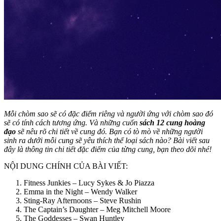
Mỗi chòm sao sẽ có đặc điểm riêng và người ứng với chòm sao đó
sẽ có tính cách tương ứng. Và những cuốn
sách 12 cung hoàng
đạo
sẽ nêu rõ chi tiết về cung đó. Bạn có tò mò về những người
sinh ra dưới mỗi cung sẽ yêu thích thể loại sách nào? Bài viết sau
đây là thông tin chi tiết đặc điểm của từng cung, bạn theo dõi nhé!
NỘI DUNG CHÍNH CỦA BÀI VIẾT:
Fitness Junkies – Lucy Sykes & Jo Piazza
Emma in the Night – Wendy Walker
Sting-Ray Afternoons – Steve Rushin
The Captain’s Daughter – Meg Mitchell Moore
The Goddesses – Swan Huntley