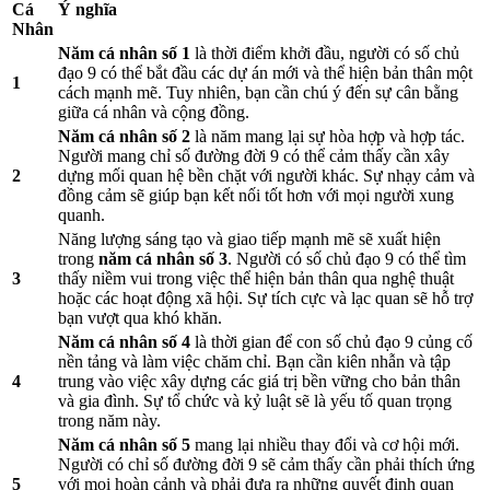
Cá
Ý nghĩa
Nhân
Năm cá nhân số 1
là thời điểm khởi đầu, người có số chủ
đạo 9 có thể bắt đầu các dự án mới và thể hiện bản thân một
1
cách mạnh mẽ. Tuy nhiên, bạn cần chú ý đến sự cân bằng
giữa cá nhân và cộng đồng.
Năm cá nhân số 2
là năm mang lại sự hòa hợp và hợp tác.
Người mang chỉ số đường đời 9 có thể cảm thấy cần xây
2
dựng mối quan hệ bền chặt với người khác. Sự nhạy cảm và
đồng cảm sẽ giúp bạn kết nối tốt hơn với mọi người xung
quanh.
Năng lượng sáng tạo và giao tiếp mạnh mẽ sẽ xuất hiện
trong
năm cá nhân số 3
. Người có số chủ đạo 9 có thể tìm
3
thấy niềm vui trong việc thể hiện bản thân qua nghệ thuật
hoặc các hoạt động xã hội. Sự tích cực và lạc quan sẽ hỗ trợ
bạn vượt qua khó khăn.
Năm cá nhân số 4
là thời gian để con số chủ đạo 9 củng cố
nền tảng và làm việc chăm chỉ. Bạn cần kiên nhẫn và tập
4
trung vào việc xây dựng các giá trị bền vững cho bản thân
và gia đình. Sự tổ chức và kỷ luật sẽ là yếu tố quan trọng
trong năm này.
Năm cá nhân số 5
mang lại nhiều thay đổi và cơ hội mới.
Người có chỉ số đường đời 9 sẽ cảm thấy cần phải thích ứng
5
với mọi hoàn cảnh và phải đưa ra những quyết định quan