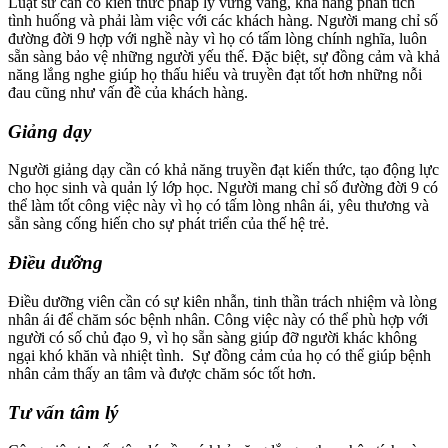
Luật sư cần có kiến thức pháp lý vững vàng, khả năng phân tích
tình huống và phải làm việc với các khách hàng. Người mang chỉ số
đường đời 9 hợp với nghề này vì họ có tấm lòng chính nghĩa, luôn
sẵn sàng bảo vệ những người yếu thế. Đặc biệt, sự đồng cảm và khả
năng lắng nghe giúp họ thấu hiểu và truyền đạt tốt hơn những nỗi
đau cũng như vấn đề của khách hàng.
Giảng dạy
Người giảng dạy cần có khả năng truyền đạt kiến thức, tạo động lực
cho học sinh và quản lý lớp học. Người mang chỉ số đường đời 9 có
thể làm tốt công việc này vì họ có tấm lòng nhân ái, yêu thương và
sẵn sàng cống hiến cho sự phát triển của thế hệ trẻ.
Điều dưỡng
Điều dưỡng viên cần có sự kiên nhẫn, tinh thần trách nhiệm và lòng
nhân ái để chăm sóc bệnh nhân. Công việc này có thể phù hợp với
người có số chủ đạo 9, vì họ sẵn sàng giúp đỡ người khác không
ngại khó khăn và nhiệt tình. Sự đồng cảm của họ có thể giúp bệnh
nhân cảm thấy an tâm và được chăm sóc tốt hơn.
Tư vấn tâm lý