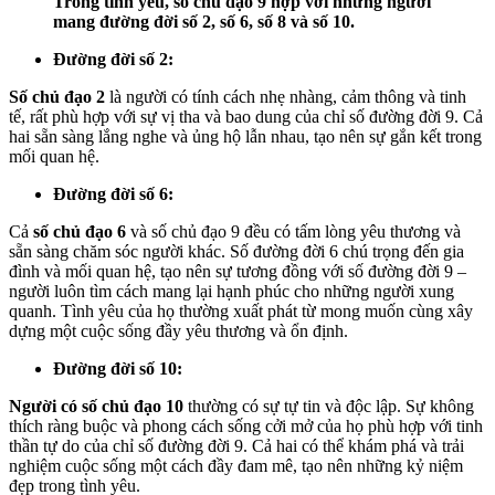
Trong tình yêu, số chủ đạo 9 hợp với những người
mang đường đời số 2, số 6, số 8 và số 10.
Đường đời số 2:
Số chủ đạo 2
là người có tính cách nhẹ nhàng, cảm thông và tinh
tế, rất phù hợp với sự vị tha và bao dung của chỉ số đường đời 9. Cả
hai sẵn sàng lắng nghe và ủng hộ lẫn nhau, tạo nên sự gắn kết trong
mối quan hệ.
Đường đời số 6:
Cả
số chủ đạo 6
và số chủ đạo 9 đều có tấm lòng yêu thương và
sẵn sàng chăm sóc người khác. Số đường đời 6 chú trọng đến gia
đình và mối quan hệ, tạo nên sự tương đồng với số đường đời 9 –
người luôn tìm cách mang lại hạnh phúc cho những người xung
quanh. Tình yêu của họ thường xuất phát từ mong muốn cùng xây
dựng một cuộc sống đầy yêu thương và ổn định.
Đường đời số 10:
Người có số chủ đạo 10
thường có sự tự tin và độc lập. Sự không
thích ràng buộc và phong cách sống cởi mở của họ phù hợp với tinh
thần tự do của chỉ số đường đời 9. Cả hai có thể khám phá và trải
nghiệm cuộc sống một cách đầy đam mê, tạo nên những kỷ niệm
đẹp trong tình yêu.