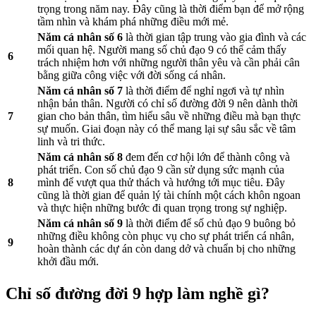
trọng trong năm nay. Đây cũng là thời điểm bạn để mở rộng
tầm nhìn và khám phá những điều mới mẻ.
Năm cá nhân số 6
là thời gian tập trung vào gia đình và các
mối quan hệ. Người mang số chủ đạo 9 có thể cảm thấy
6
trách nhiệm hơn với những người thân yêu và cần phải cân
bằng giữa công việc với đời sống cá nhân.
Năm cá nhân số 7
là thời điểm để nghỉ ngơi và tự nhìn
nhận bản thân. Người có chỉ số đường đời 9 nên dành thời
7
gian cho bản thân, tìm hiểu sâu về những điều mà bạn thực
sự muốn. Giai đoạn này có thể mang lại sự sâu sắc về tâm
linh và tri thức.
Năm cá nhân số 8
đem đến cơ hội lớn để thành công và
phát triển. Con số chủ đạo 9 cần sử dụng sức mạnh của
8
mình để vượt qua thử thách và hướng tới mục tiêu. Đây
cũng là thời gian để quản lý tài chính một cách khôn ngoan
và thực hiện những bước đi quan trọng trong sự nghiệp.
Năm cá nhân số 9
là thời điểm để số chủ đạo 9 buông bỏ
những điều không còn phục vụ cho sự phát triển cá nhân,
9
hoàn thành các dự án còn dang dở và chuẩn bị cho những
khởi đầu mới.
Chỉ số đường đời 9 hợp làm nghề gì?