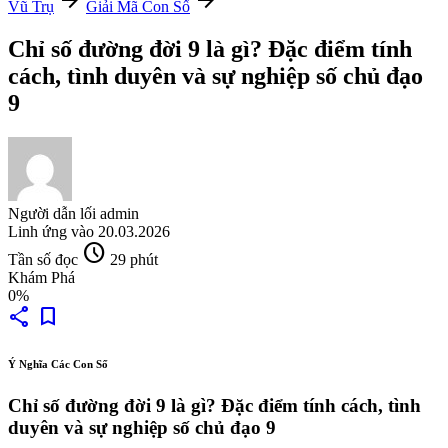
arrow_forward
arrow_forward
Vũ Trụ
Giải Mã Con Số
Chỉ số đường đời 9 là gì? Đặc điểm tính
cách, tình duyên và sự nghiệp số chủ đạo
9
Người dẫn lối
admin
Linh ứng vào
20.03.2026
schedule
Tần số đọc
29 phút
Khám Phá
0%
share
bookmark
Ý Nghĩa Các Con Số
Chỉ số đường đời 9 là gì? Đặc điểm tính cách, tình
duyên và sự nghiệp số chủ đạo 9