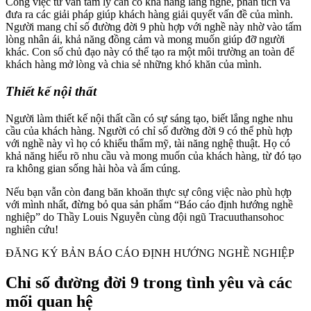
Công việc tư vấn tâm lý cần có khả năng lắng nghe, phân tích và
đưa ra các giải pháp giúp khách hàng giải quyết vấn đề của mình.
Người mang chỉ số đường đời 9 phù hợp với nghề này nhờ vào tấm
lòng nhân ái, khả năng đồng cảm và mong muốn giúp đỡ người
khác. Con số chủ đạo này có thể tạo ra một môi trường an toàn để
khách hàng mở lòng và chia sẻ những khó khăn của mình.
Thiết kế nội thất
Người làm thiết kế nội thất cần có sự sáng tạo, biết lắng nghe nhu
cầu của khách hàng. Người có chỉ số đường đời 9 có thể phù hợp
với nghề này vì họ có khiếu thẩm mỹ, tài năng nghệ thuật. Họ có
khả năng hiểu rõ nhu cầu và mong muốn của khách hàng, từ đó tạo
ra không gian sống hài hòa và ấm cúng.
Nếu bạn vẫn còn đang băn khoăn thực sự công việc nào phù hợp
với mình nhất, đừng bỏ qua sản phẩm “Báo cáo định hướng nghề
nghiệp” do Thầy Louis Nguyễn cùng đội ngũ Tracuuthansohoc
nghiên cứu!
ĐĂNG KÝ BẢN BÁO CÁO ĐỊNH HƯỚNG NGHỀ NGHIỆP
Chỉ số đường đời 9 trong tình yêu và các
mối quan hệ