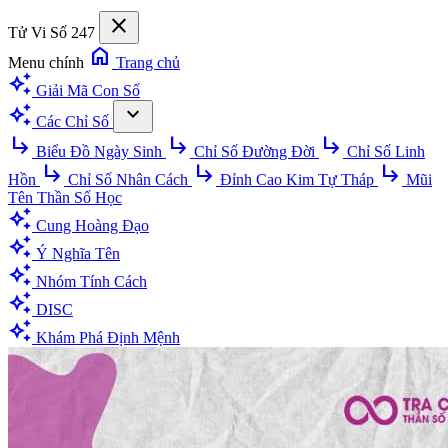
close
Tử Vi Số 247
home
Menu chính
Trang chủ
auto_awesome
Giải Mã Con Số
auto_awesome
expand_more
Các Chỉ Số
subdirectory_arrow_right
subdirectory_arrow_right
subdirectory_arrow_right
Biểu Đồ Ngày Sinh
Chỉ Số Đường Đời
Chỉ Số Linh
subdirectory_arrow_right
subdirectory_arrow_right
subdirectory_arrow_right
Hồn
Chỉ Số Nhân Cách
Đỉnh Cao Kim Tự Tháp
Mũi
Tên Thần Số Học
auto_awesome
Cung Hoàng Đạo
auto_awesome
Ý Nghĩa Tên
auto_awesome
Nhóm Tính Cách
auto_awesome
DISC
auto_awesome
Khám Phá Định Mệnh