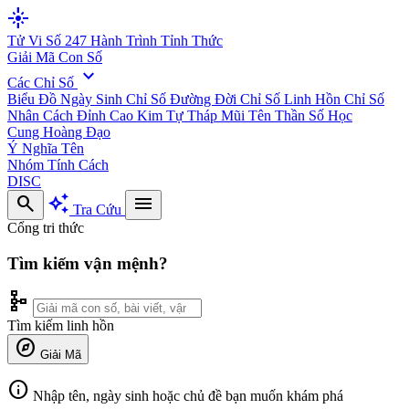
flare
Tử Vi Số 247
Hành Trình Tỉnh Thức
Giải Mã Con Số
expand_more
Các Chỉ Số
Biểu Đồ Ngày Sinh
Chỉ Số Đường Đời
Chỉ Số Linh Hồn
Chỉ Số
Nhân Cách
Đỉnh Cao Kim Tự Tháp
Mũi Tên Thần Số Học
Cung Hoàng Đạo
Ý Nghĩa Tên
Nhóm Tính Cách
DISC
search
auto_awesome
menu
Tra Cứu
Cổng tri thức
Tìm kiếm vận mệnh?
schema
Tìm kiếm linh hồn
explore
Giải Mã
info
Nhập tên, ngày sinh hoặc chủ đề bạn muốn khám phá