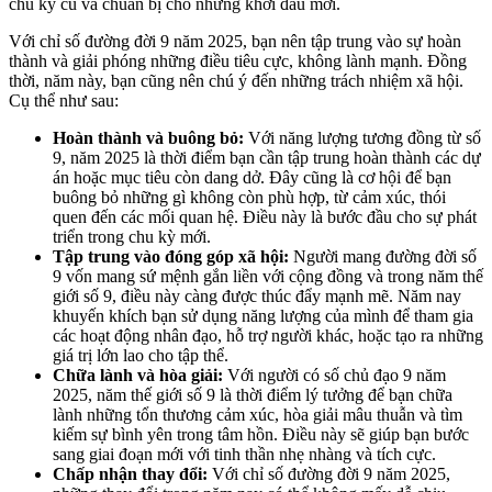
chu kỳ cũ và chuẩn bị cho những khởi đầu mới.
Với chỉ số đường đời 9 năm 2025, bạn nên tập trung vào sự hoàn
thành và giải phóng những điều tiêu cực, không lành mạnh. Đồng
thời, năm này, bạn cũng nên chú ý đến những trách nhiệm xã hội.
Cụ thể như sau:
Hoàn thành và buông bỏ:
Với năng lượng tương đồng từ số
9, năm 2025 là thời điểm bạn cần tập trung hoàn thành các dự
án hoặc mục tiêu còn dang dở. Đây cũng là cơ hội để bạn
buông bỏ những gì không còn phù hợp, từ cảm xúc, thói
quen đến các mối quan hệ. Điều này là bước đầu cho sự phát
triển trong chu kỳ mới.
Tập trung vào đóng góp xã hội:
Người mang đường đời số
9 vốn mang sứ mệnh gắn liền với cộng đồng và trong năm thế
giới số 9, điều này càng được thúc đẩy mạnh mẽ. Năm nay
khuyến khích bạn sử dụng năng lượng của mình để tham gia
các hoạt động nhân đạo, hỗ trợ người khác, hoặc tạo ra những
giá trị lớn lao cho tập thể.
Chữa lành và hòa giải:
Với người có số chủ đạo 9 năm
2025, năm thế giới số 9 là thời điểm lý tưởng để bạn chữa
lành những tổn thương cảm xúc, hòa giải mâu thuẫn và tìm
kiếm sự bình yên trong tâm hồn. Điều này sẽ giúp bạn bước
sang giai đoạn mới với tinh thần nhẹ nhàng và tích cực.
Chấp nhận thay đổi:
Với chỉ số đường đời 9 năm 2025,