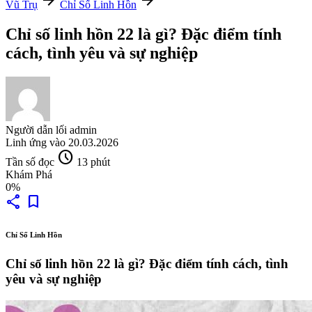
arrow_forward
arrow_forward
Vũ Trụ
Chỉ Số Linh Hồn
Chỉ số linh hồn 22 là gì? Đặc điểm tính
cách, tình yêu và sự nghiệp
Người dẫn lối
admin
Linh ứng vào
20.03.2026
schedule
Tần số đọc
13 phút
Khám Phá
0%
share
bookmark
Chỉ Số Linh Hồn
Chỉ số linh hồn 22 là gì? Đặc điểm tính cách, tình
yêu và sự nghiệp