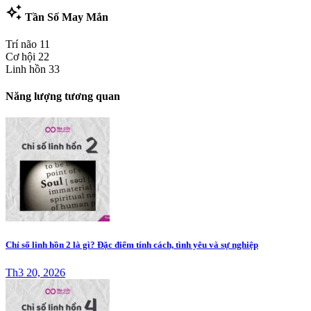
auto_awesome
Tần Số May Mắn
Trí não
11
Cơ hội
22
Linh hồn
33
Năng lượng tương quan
Chỉ số linh hồn 2 là gì? Đặc điểm tính cách, tình yêu và sự nghiệp
Th3 20, 2026