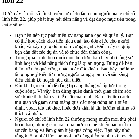
hồn 22
Dưới đây là một số lời khuyên hữu ích dành cho người mang chỉ số
linh hồn 22, giúp phát huy hết tiềm năng và đạt được mục tiêu trong
cuộc sống:
Bạn nên tiếp tục phát triển kỹ năng lãnh đạo và quản lý. Bạn
có thể học cách giao tiếp hiệu quả, tạo động lực cho người
khác, và xây dựng đội nhóm vững mạnh. Điều này sẽ giúp
bạn dẫn dắt các dự án và tổ chức đến thành công.
Trong quá trình theo đuổi mục tiêu lớn, bạn hãy nhớ rằng sự
linh hoạt và khả năng thích ứng là quan trọng. Đừng để bản
thân trở nên quá cứng nhắc hoặc độc đoán. Bạn hãy mở lòng
lắng nghe ý kiến từ những người xung quanh và sẵn sàng
điều chỉnh kế hoạch nếu cần thiết.
Đôi khi bạn có thể dễ dàng bị căng thẳng và áp lực trong
cuộc sống. Vì vậy, bạn đừng quên dành thời gian chăm sóc
sức khỏe tinh thần và thể chất của mình. Bạn hãy tìm cách
thư giãn và giảm căng thẳng qua các hoạt động như thiền
định, yoga, tập thể dục, hoặc đơn giản là tận hưởng những sở
thích cá nhân.
Người có chỉ số linh hồn 22 thường mong muốn mọi thứ phải
hoàn hảo, nhưng cầu toàn quá mức có thể khiến bạn mất đi
sự cân bằng và làm giảm hiệu quả công việc. Bạn hãy nhớ
rằng không phải lúc nào mọi thứ cũng diễn ra như kế hoạch