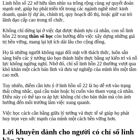
Linh hồn số 22 sở hữu tầm nhìn xa trông rộng cùng sự quyết đoán
mạnh mẽ, giúp họ phát triển tốt trong các ngành nghề như: kinh
doanh, quản lý dự án, chính trị, quy hoạch đô thị, hoặc giữ vai trò
lãnh đạo cấp cao trong tổ chức.
Không chỉ dừng lại ở việc đạt được thành tựu cá nhân, con số linh
hồn 22 trong
thần số học
còn hướng đến việc xây dựng những giá
trị bền vững, mang lại lợi ích dài lâu cho cộng đồng.
Họ là những người không ngại đối mặt với thách thức, luôn sẵn
sàng biến các ý tưởng táo bạo thành hiện thực bằng sự kiên trì và nỗ
lực không ngừng nghỉ. Nhờ đó, chỉ số linh hồn 22 thường vượt qua
khó khăn một cách bản lĩnh và đưa sự nghiệp của mình lên một tầm
cao mới.
Tuy nhiên, điểm cần lưu ý ở linh hồn số 22 là họ dễ rơi vào trạng
thái cứng nhắc, quá cầu toàn hoặc bị cuốn vào tham vọng cá nhân.
Điều này có thể tạo ra áp lực không chỉ cho bản thân mà còn ảnh
hưởng đến môi trường làm việc xung quanh.
Việc học cách cân bằng giữa lý tưởng và thực tế sẽ giúp họ phát
huy trọn vẹn sức mạnh của mình một cách bền vững hơn.
Lời khuyên dành cho người có chỉ số linh