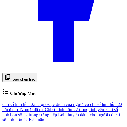
content_copy
Sao chép link
format_list_bulleted
Chương Mục
Chỉ số linh hồn 22 là gì?
Đặc điểm của người có chỉ số linh hồn 22
Ưu điểm
Nhược điểm
Chỉ số linh hồn 22 trong tình yêu
Chỉ số
linh hồn số 22 trong sự nghiệp
Lời khuyên dành cho người có chỉ
số linh hồn 22
Kết luận