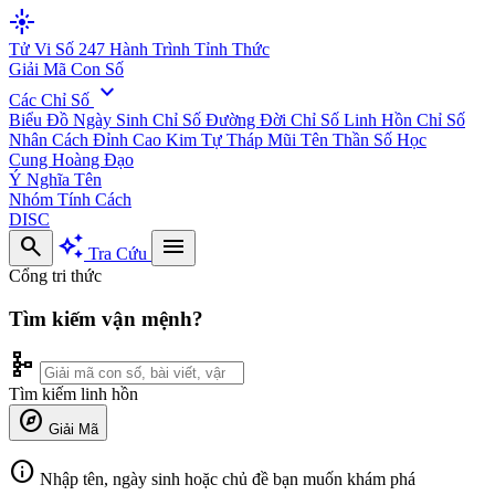
flare
Tử Vi Số 247
Hành Trình Tỉnh Thức
Giải Mã Con Số
expand_more
Các Chỉ Số
Biểu Đồ Ngày Sinh
Chỉ Số Đường Đời
Chỉ Số Linh Hồn
Chỉ Số
Nhân Cách
Đỉnh Cao Kim Tự Tháp
Mũi Tên Thần Số Học
Cung Hoàng Đạo
Ý Nghĩa Tên
Nhóm Tính Cách
DISC
search
auto_awesome
menu
Tra Cứu
Cổng tri thức
Tìm kiếm vận mệnh?
schema
Tìm kiếm linh hồn
explore
Giải Mã
info
Nhập tên, ngày sinh hoặc chủ đề bạn muốn khám phá