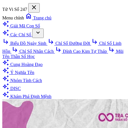
close
Tử Vi Số 247
home
Menu chính
Trang chủ
auto_awesome
Giải Mã Con Số
auto_awesome
expand_more
Các Chỉ Số
subdirectory_arrow_right
subdirectory_arrow_right
subdirectory_arrow_right
Biểu Đồ Ngày Sinh
Chỉ Số Đường Đời
Chỉ Số Linh
subdirectory_arrow_right
subdirectory_arrow_right
subdirectory_arrow_right
Hồn
Chỉ Số Nhân Cách
Đỉnh Cao Kim Tự Tháp
Mũi
Tên Thần Số Học
auto_awesome
Cung Hoàng Đạo
auto_awesome
Ý Nghĩa Tên
auto_awesome
Nhóm Tính Cách
auto_awesome
DISC
auto_awesome
Khám Phá Định Mệnh