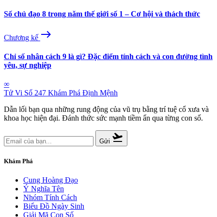
Số chủ đạo 8 trong năm thế giới số 1 – Cơ hội và thách thức
east
Chương kế
Chỉ số nhân cách 9 là gì? Đặc điểm tính cách và con đường tình
yêu, sự nghiệp
∞
Tử Vi Số 247
Khám Phá Định Mệnh
Dẫn lối bạn qua những rung động của vũ trụ bằng trí tuệ cổ xưa và
khoa học hiện đại. Đánh thức sức mạnh tiềm ẩn qua từng con số.
flight_takeoff
Gửi
Khám Phá
Cung Hoàng Đạo
Ý Nghĩa Tên
Nhóm Tính Cách
Biểu Đồ Ngày Sinh
Giải Mã Con Số