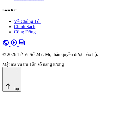
Liên Kết
Về Chúng Tôi
Chính Sách
Cộng Đồng
public
play_circle
forum
© 2026 Tử Vi Số 247. Mọi bản quyền được bảo hộ.
Mật mã vũ trụ
Tần số năng lượng
north
Top