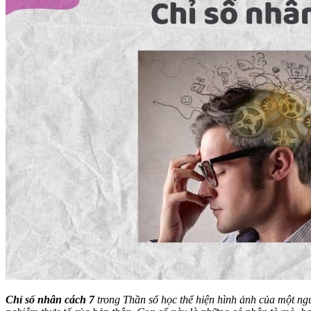
Chỉ số nhân cách 7
trong Thần số học thể hiện hình ảnh của một ngư