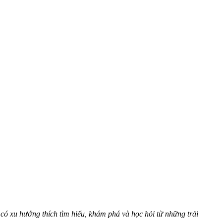
có xu hướng thích tìm hiểu, khám phá và học hỏi từ những trải