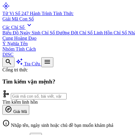
flare
Tử Vi Số 247
Hành Trình Tỉnh Thức
Giải Mã Con Số
expand_more
Các Chỉ Số
Biểu Đồ Ngày Sinh
Chỉ Số Đường Đời
Chỉ Số Linh Hồn
Chỉ Số Nh
Cung Hoàng Đạo
Ý Nghĩa Tên
Nhóm Tính Cách
DISC
search
auto_awesome
menu
Tra Cứu
Cổng tri thức
Tìm kiếm vận mệnh?
schema
Tìm kiếm linh hồn
explore
Giải Mã
info
Nhập tên, ngày sinh hoặc chủ đề bạn muốn khám phá