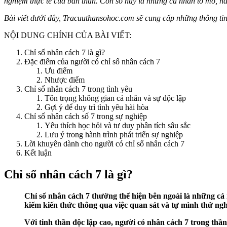
nghiệm thực tế của bản thân. Con số này là những cá nhân tò mò, ham
Bài viết dưới đây, Tracuuthansohoc.com sẽ cung cấp những thông tin
NỘI DUNG CHÍNH CỦA BÀI VIẾT:
Chỉ số nhân cách 7 là gì?
Đặc điểm của người có chỉ số nhân cách 7
Ưu điểm
Nhược điểm
Chỉ số nhân cách 7 trong tình yêu
Tôn trọng không gian cá nhân và sự độc lập
Gợi ý để duy trì tình yêu hài hòa
Chỉ số nhân cách số 7 trong sự nghiệp
Yêu thích học hỏi và tư duy phân tích sâu sắc
Lưu ý trong hành trình phát triển sự nghiệp
Lời khuyên dành cho người có chỉ số nhân cách 7
Kết luận
Chỉ số nhân cách 7 là gì?
Chỉ số nhân cách 7 thường thể hiện bên ngoài là những cá 
kiếm kiến thức thông qua việc quan sát và tự mình thử ngh
Với tinh thần độc lập cao, người có nhân cách 7 trong thầ