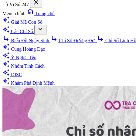
close
Tử Vi Số 247
home
Menu chính
Trang chủ
auto_awesome
Giải Mã Con Số
auto_awesome
expand_more
Các Chỉ Số
subdirectory_arrow_right
subdirectory_arrow_right
subdirectory_arrow_right
Biểu Đồ Ngày Sinh
Chỉ Số Đường Đời
Chỉ Số Linh H
auto_awesome
Cung Hoàng Đạo
auto_awesome
Ý Nghĩa Tên
auto_awesome
Nhóm Tính Cách
auto_awesome
DISC
auto_awesome
Khám Phá Định Mệnh