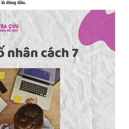
 là đúng đắn.