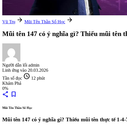
arrow_forward
arrow_forward
Vũ Trụ
Mũi Tên Thần Số Học
Mũi tên 147 có ý nghĩa gì? Thiếu mũi tên t
Người dẫn lối
admin
Linh ứng vào
20.03.2026
schedule
Tần số đọc
12 phút
Khám Phá
0%
share
bookmark
Mũi Tên Thần Số Học
Mũi tên 147 có ý nghĩa gì? Thiếu mũi tên thực tế 1-4-