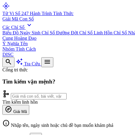
flare
Tử Vi Số 247
Hành Trình Tỉnh Thức
Giải Mã Con Số
expand_more
Các Chỉ Số
Biểu Đồ Ngày Sinh
Chỉ Số Đường Đời
Chỉ Số Linh Hồn
Chỉ Số Nh
Cung Hoàng Đạo
Ý Nghĩa Tên
Nhóm Tính Cách
DISC
search
auto_awesome
menu
Tra Cứu
Cổng tri thức
Tìm kiếm vận mệnh?
schema
Tìm kiếm linh hồn
explore
Giải Mã
info
Nhập tên, ngày sinh hoặc chủ đề bạn muốn khám phá