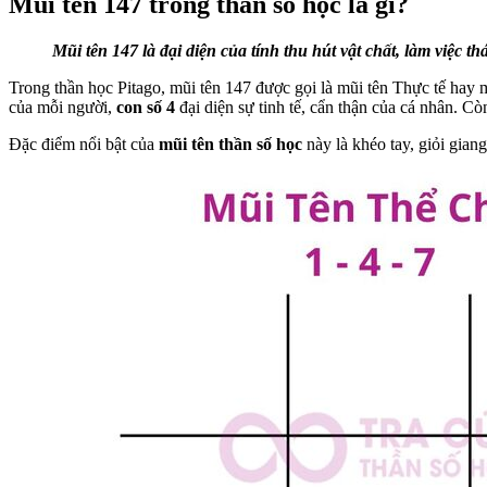
Mũi tên 147 trong thần số học là gì?
Mũi tên 147 là đại diện của tính thu hút vật chất, làm việc th
Trong thần học Pitago, mũi tên 147 được gọi là mũi tên Thực tế hay m
của mỗi người,
con số 4
đại diện sự tinh tế, cẩn thận của cá nhân. Cò
Đặc điểm nổi bật của
mũi tên thần số học
này là khéo tay, giỏi gian