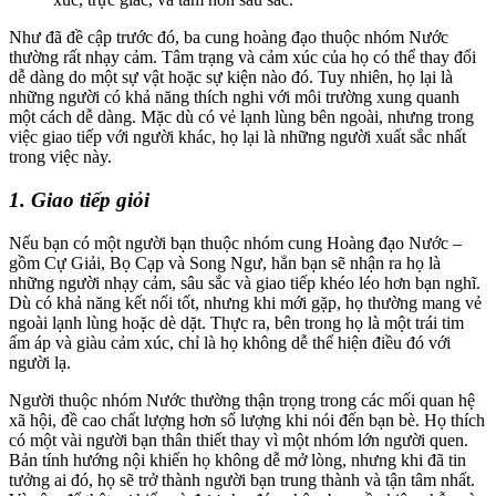
Như đã đề cập trước đó, ba cung hoàng đạo thuộc nhóm Nước
thường rất nhạy cảm. Tâm trạng và cảm xúc của họ có thể thay đổi
dễ dàng do một sự vật hoặc sự kiện nào đó. Tuy nhiên, họ lại là
những người có khả năng thích nghi với môi trường xung quanh
một cách dễ dàng. Mặc dù có vẻ lạnh lùng bên ngoài, nhưng trong
việc giao tiếp với người khác, họ lại là những người xuất sắc nhất
trong việc này.
1. Giao tiếp giỏi
Nếu bạn có một người bạn thuộc nhóm cung Hoàng đạo Nước –
gồm Cự Giải, Bọ Cạp và Song Ngư, hẳn bạn sẽ nhận ra họ là
những người nhạy cảm, sâu sắc và giao tiếp khéo léo hơn bạn nghĩ.
Dù có khả năng kết nối tốt, nhưng khi mới gặp, họ thường mang vẻ
ngoài lạnh lùng hoặc dè dặt. Thực ra, bên trong họ là một trái tim
ấm áp và giàu cảm xúc, chỉ là họ không dễ thể hiện điều đó với
người lạ.
Người thuộc nhóm Nước thường thận trọng trong các mối quan hệ
xã hội, đề cao chất lượng hơn số lượng khi nói đến bạn bè. Họ thích
có một vài người bạn thân thiết thay vì một nhóm lớn người quen.
Bản tính hướng nội khiến họ không dễ mở lòng, nhưng khi đã tin
tưởng ai đó, họ sẽ trở thành người bạn trung thành và tận tâm nhất.