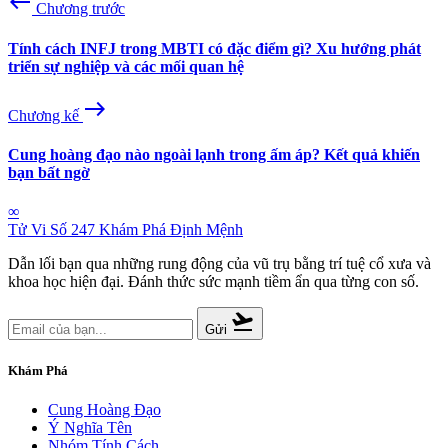
west
Chương trước
Tính cách INFJ trong MBTI có đặc điểm gì? Xu hướng phát
triển sự nghiệp và các mối quan hệ
east
Chương kế
Cung hoàng đạo nào ngoài lạnh trong ấm áp? Kết quả khiến
bạn bất ngờ
∞
Tử Vi Số 247
Khám Phá Định Mệnh
Dẫn lối bạn qua những rung động của vũ trụ bằng trí tuệ cổ xưa và
khoa học hiện đại. Đánh thức sức mạnh tiềm ẩn qua từng con số.
flight_takeoff
Gửi
Khám Phá
Cung Hoàng Đạo
Ý Nghĩa Tên
Nhóm Tính Cách