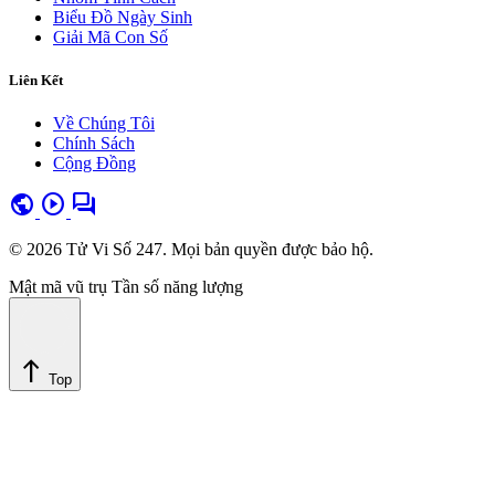
Biểu Đồ Ngày Sinh
Giải Mã Con Số
Liên Kết
Về Chúng Tôi
Chính Sách
Cộng Đồng
public
play_circle
forum
© 2026 Tử Vi Số 247. Mọi bản quyền được bảo hộ.
Mật mã vũ trụ
Tần số năng lượng
north
Top