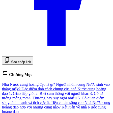
content_copy
Sao chép link
format_list_bulleted
Chương Mục
Nhà Nước cung hoàng đạo là gì?
Người nhóm cung Nước sinh vào
tháng mấy?
Đặc điểm tính cách chung của nhà Nước cung hoàng
đạo
1. Giao tiếp giỏi
2. Biết cảm thông với người khác
3. Có tư
tưởng mộng mơ
4. Thường hay suy nghĩ nhiều
5. Có quan điểm
sống lành mạnh và tích cực
6. Tiêu chuẩn sống cao
Nhà Nước cung
hoàng đạo hợp với những cung nào?
Kết luận về nhà Nước cung
hoàng đạo