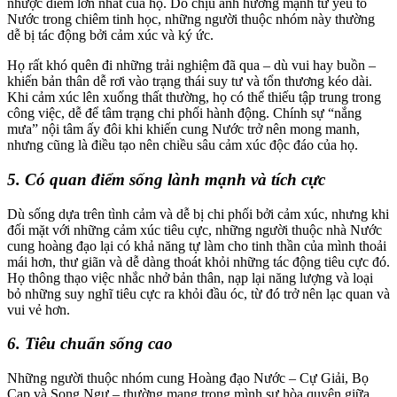
nhược điểm lớn nhất của họ. Do chịu ảnh hưởng mạnh từ yếu tố
Nước trong chiêm tinh học, những người thuộc nhóm này thường
dễ bị tác động bởi cảm xúc và ký ức.
Họ rất khó quên đi những trải nghiệm đã qua – dù vui hay buồn –
khiến bản thân dễ rơi vào trạng thái suy tư và tổn thương kéo dài.
Khi cảm xúc lên xuống thất thường, họ có thể thiếu tập trung trong
công việc, dễ để tâm trạng chi phối hành động. Chính sự “nắng
mưa” nội tâm ấy đôi khi khiến cung Nước trở nên mong manh,
nhưng cũng là điều tạo nên chiều sâu cảm xúc độc đáo của họ.
5. Có quan điểm sống lành mạnh và tích cực
Dù sống dựa trên tình cảm và dễ bị chi phối bởi cảm xúc, nhưng khi
đối mặt với những cảm xúc tiêu cực, những người thuộc nhà Nước
cung hoàng đạo lại có khả năng tự làm cho tinh thần của mình thoải
mái hơn, thư giãn và dễ dàng thoát khỏi những tác động tiêu cực đó.
Họ thông thạo việc nhắc nhở bản thân, nạp lại năng lượng và loại
bỏ những suy nghĩ tiêu cực ra khỏi đầu óc, từ đó trở nên lạc quan và
vui vẻ hơn.
6. Tiêu chuẩn sống cao
Những người thuộc nhóm cung Hoàng đạo Nước – Cự Giải, Bọ
Cạp và Song Ngư – thường mang trong mình sự hòa quyện giữa