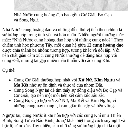
Nhà Nước cung hoàng đạo bao gồm Cự Giải, Bọ Cạp
và Song Ngư.
Nhà Nước cung hoàng đạo và những điều thú vị tiếp theo chính là
sự tương hợp trong tình yêu và hôn nhân. Nhiều người thường thắc
mắc: “Nhà Nước cung hoàng đạo hợp với những cung nào?” Theo
chiêm tinh học phương Tây, mối quan hệ giữa
12 cung hoàng đạo
được chia thành ba nhóm: tương hợp, tương khắc và đối lập. Với
bản chất giàu cảm xúc, cung Nước thường dễ dàng hòa hợp với
cung Đất, nhưng lại gặp nhiều mâu thuẫn với các cung Khí.
Cụ thể:
Cung Cự Giải thường hợp nhất với
Xử Nữ
,
Kim Ngưu
và
Ma Kết
nhờ sự ổn định và thực tế của nhóm Đất.
Cung Song Ngư lại dễ tìm thấy sự đồng điệu với Bọ Cạp và
Cự Giải, tạo nên một mối liên kết cảm xúc sâu sắc.
Cung Bọ Cạp hợp với Xử Nữ, Ma Kết và Kim Ngưu, vì
những cung này mang lại cảm giác tin cậy và bền vững.
Ngược lại, cung Nước ít khi hòa hợp với các cung Khí như Thiên
Bình, Song Tử và Bảo Bình, do sự khác biệt trong cách suy nghĩ và
bộc lộ cảm xúc. Tuy nhiên, cần nhớ rằng sự tương hợp chỉ là một