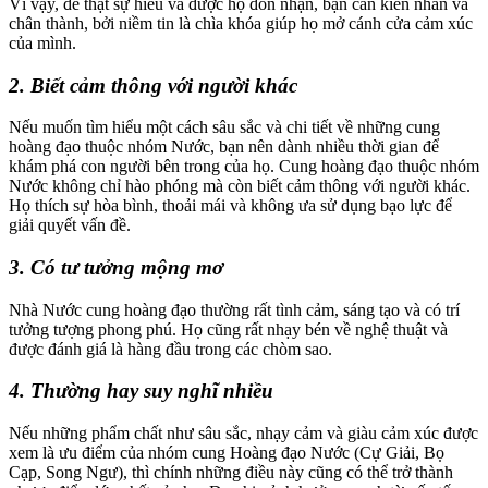
Vì vậy, để thật sự hiểu và được họ đón nhận, bạn cần kiên nhẫn và
chân thành, bởi niềm tin là chìa khóa giúp họ mở cánh cửa cảm xúc
của mình.
2. Biết cảm thông với người khác
Nếu muốn tìm hiểu một cách sâu sắc và chi tiết về những cung
hoàng đạo thuộc nhóm Nước, bạn nên dành nhiều thời gian để
khám phá con người bên trong của họ. Cung hoàng đạo thuộc nhóm
Nước không chỉ hào phóng mà còn biết cảm thông với người khác.
Họ thích sự hòa bình, thoải mái và không ưa sử dụng bạo lực để
giải quyết vấn đề.
3. Có tư tưởng mộng mơ
Nhà Nước cung hoàng đạo thường rất tình cảm, sáng tạo và có trí
tưởng tượng phong phú. Họ cũng rất nhạy bén về nghệ thuật và
được đánh giá là hàng đầu trong các chòm sao.
4. Thường hay suy nghĩ nhiều
Nếu những phẩm chất như sâu sắc, nhạy cảm và giàu cảm xúc được
xem là ưu điểm của nhóm cung Hoàng đạo Nước (Cự Giải, Bọ
Cạp, Song Ngư), thì chính những điều này cũng có thể trở thành