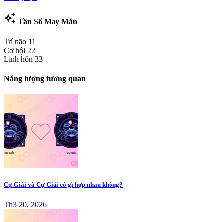
auto_awesome
Tần Số May Mắn
Trí não
11
Cơ hội
22
Linh hồn
33
Năng lượng tương quan
Cự Giải và Cự Giải có gì hợp nhau không?
Th3 20, 2026