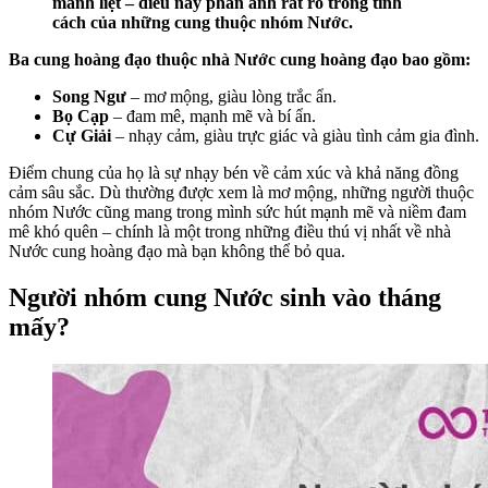
mãnh liệt – điều này phản ánh rất rõ trong tính
cách của những cung thuộc nhóm Nước.
Ba cung hoàng đạo thuộc nhà Nước cung hoàng đạo bao gồm:
Song Ngư
– mơ mộng, giàu lòng trắc ẩn.
Bọ Cạp
– đam mê, mạnh mẽ và bí ẩn.
Cự Giải
– nhạy cảm, giàu trực giác và giàu tình cảm gia đình.
Điểm chung của họ là sự nhạy bén về cảm xúc và khả năng đồng
cảm sâu sắc. Dù thường được xem là mơ mộng, những người thuộc
nhóm Nước cũng mang trong mình sức hút mạnh mẽ và niềm đam
mê khó quên – chính là một trong những điều thú vị nhất về nhà
Nước cung hoàng đạo mà bạn không thể bỏ qua.
Người nhóm cung Nước sinh vào tháng
mấy?