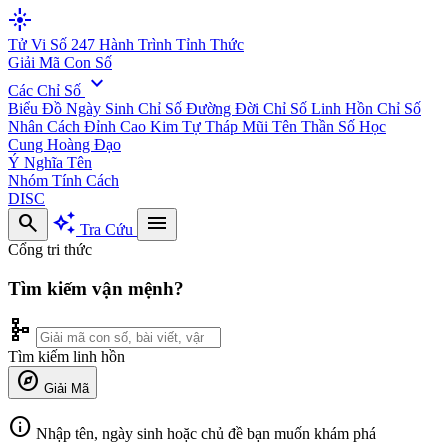
flare
Tử Vi Số 247
Hành Trình Tỉnh Thức
Giải Mã Con Số
expand_more
Các Chỉ Số
Biểu Đồ Ngày Sinh
Chỉ Số Đường Đời
Chỉ Số Linh Hồn
Chỉ Số
Nhân Cách
Đỉnh Cao Kim Tự Tháp
Mũi Tên Thần Số Học
Cung Hoàng Đạo
Ý Nghĩa Tên
Nhóm Tính Cách
DISC
search
auto_awesome
menu
Tra Cứu
Cổng tri thức
Tìm kiếm vận mệnh?
schema
Tìm kiếm linh hồn
explore
Giải Mã
info
Nhập tên, ngày sinh hoặc chủ đề bạn muốn khám phá