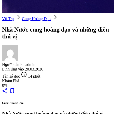
arrow_forward
arrow_forward
Vũ Trụ
Cung Hoàng Đạo
Nhà Nước cung hoàng đạo và những điều
thú vị
Người dẫn lối
admin
Linh ứng vào
20.03.2026
schedule
Tần số đọc
14 phút
Khám Phá
0%
share
bookmark
Cung Hoàng Đạo
Nhà Nước cung hoàng đạo và những điều thú vị