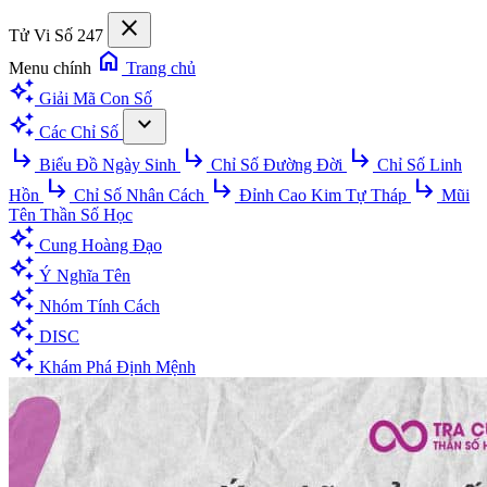
close
Tử Vi Số 247
home
Menu chính
Trang chủ
auto_awesome
Giải Mã Con Số
auto_awesome
expand_more
Các Chỉ Số
subdirectory_arrow_right
subdirectory_arrow_right
subdirectory_arrow_right
Biểu Đồ Ngày Sinh
Chỉ Số Đường Đời
Chỉ Số Linh
subdirectory_arrow_right
subdirectory_arrow_right
subdirectory_arrow_right
Hồn
Chỉ Số Nhân Cách
Đỉnh Cao Kim Tự Tháp
Mũi
Tên Thần Số Học
auto_awesome
Cung Hoàng Đạo
auto_awesome
Ý Nghĩa Tên
auto_awesome
Nhóm Tính Cách
auto_awesome
DISC
auto_awesome
Khám Phá Định Mệnh