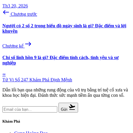
Th3 20, 2026
west
Chương trước
Người có 2 số 2 trong biểu đồ ngày sinh là gì? Đặc điểm và lời
khuyên
east
Chương kế
Chỉ số linh hồn 9 là gì? Đặc điểm tính cách, tình yêu và sự
nghiệp
∞
Tử Vi Số 247
Khám Phá Định Mệnh
Dẫn lối bạn qua những rung động của vũ trụ bằng trí tuệ cổ xưa và
khoa học hiện đại. Đánh thức sức mạnh tiềm ẩn qua từng con số.
flight_takeoff
Gửi
Khám Phá