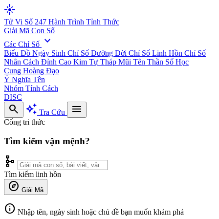
flare
Tử Vi Số 247
Hành Trình Tỉnh Thức
Giải Mã Con Số
expand_more
Các Chỉ Số
Biểu Đồ Ngày Sinh
Chỉ Số Đường Đời
Chỉ Số Linh Hồn
Chỉ Số
Nhân Cách
Đỉnh Cao Kim Tự Tháp
Mũi Tên Thần Số Học
Cung Hoàng Đạo
Ý Nghĩa Tên
Nhóm Tính Cách
DISC
search
auto_awesome
menu
Tra Cứu
Cổng tri thức
Tìm kiếm vận mệnh?
schema
Tìm kiếm linh hồn
explore
Giải Mã
info
Nhập tên, ngày sinh hoặc chủ đề bạn muốn khám phá