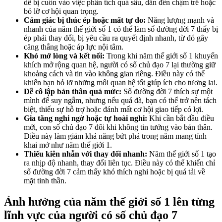
dễ bị cuốn vào việc phân tích quá sâu, dẫn đến chậm trễ hoặc
bỏ lỡ cơ hội quan trọng.
Cảm giác bị thúc ép hoặc mất tự do:
Năng lượng mạnh và
nhanh của năm thế giới số 1 có thể làm số đường đời 7 thấy bị
ép phải thay đổi, bị yêu cầu ra quyết định nhanh, từ đó gây
căng thẳng hoặc áp lực nội tâm.
Khó mở lòng và kết nối:
Trong khi năm thế giới số 1 khuyến
khích mở rộng quan hệ, người có số chủ đạo 7 lại thường giữ
khoảng cách và tin vào không gian riêng. Điều này có thể
khiến bạn bỏ lỡ những mối quan hệ tốt giúp ích cho tương lai.
Dễ cô lập bản thân quá mức:
Số đường đời 7 thích sự một
mình để suy ngẫm, nhưng nếu quá đà, bạn có thể trở nên tách
biệt, thiếu sự hỗ trợ hoặc đánh mất cơ hội giao tiếp có lợi.
Gia tăng nghi ngờ hoặc tự hoài nghi:
Khi cần bắt đầu điều
mới, con số chủ đạo 7 đôi khi không tin tưởng vào bản thân.
Điều này làm giảm khả năng bứt phá trong năm mang tính
khai mở như năm thế giới 1.
Thiếu kiên nhẫn với thay đổi nhanh:
Năm thế giới số 1 tạo
ra nhịp độ nhanh, thay đổi liên tục. Điều này có thể khiến chỉ
số đường đời 7 cảm thấy khó thích nghi hoặc bị quá tải về
mặt tinh thần.
Ảnh hưởng của năm thế giới số 1 lên từng
lĩnh vực của người có số chủ đạo 7