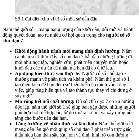
Số 1 đại diện cho vị trí số một, sự dẫn đầu.
Năm thế giới số 1 mang năng lượng của khởi đầu, đổi mới và hành
động quyết đoán, tạo ra nhiều cơ hội quan trọng cho
người có số
chủ đạo 7
:
Khởi động hành trình mới mang tính định hướng:
Năm
cá nhân số 1 thúc đẩy số chủ đạo 7 bắt đầu những hướng đi
mới như học tập, nghiên cứu, phát triển chuyên môn hoặc
khởi đầu các dự án cá nhân mà bạn đã ấp ủ từ lâu.
Áp dụng kiến thức vào thực tế:
Người có số chủ đạo 7
thường mạnh về phân tích và khám phá. Năm thế giới số 1
tạo điều kiện để bạn đem sự hiểu biết của mình vào công
việc, giúp tăng hiệu quả và tạo thành tựu thay vì chỉ dừng ở
suy nghĩ.
Mở rộng kết nối chất lượng:
Dù số chủ đạo 7 có xu hướng
độc lập, năm thế giới số 1 sẽ giúp bạn gặp được những người
phù hợp hơn để hợp tác, từ đó mở ra cơ hội và xây dựng nền
tảng cho bước tiến dài hạn.
Tăng trưởng về nhận thức và tâm linh:
Năm thế giới số 1
mang đến làn gió mới giúp số chủ đạo 7 phát triển trực giác,
thấu hiểu bản thân sâu sắc hơn và định hình rõ con đường