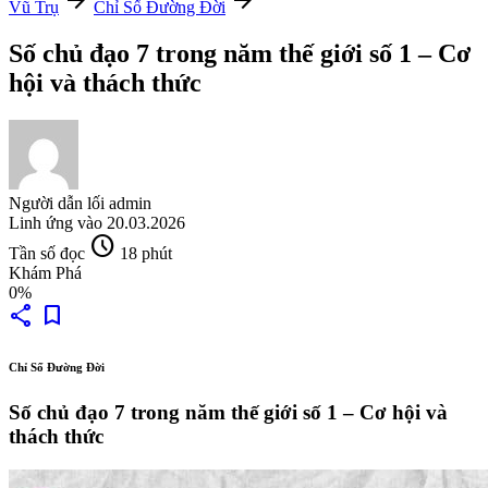
arrow_forward
arrow_forward
Vũ Trụ
Chỉ Số Đường Đời
Số chủ đạo 7 trong năm thế giới số 1 – Cơ
hội và thách thức
Người dẫn lối
admin
Linh ứng vào
20.03.2026
schedule
Tần số đọc
18 phút
Khám Phá
0%
share
bookmark
Chỉ Số Đường Đời
Số chủ đạo 7 trong năm thế giới số 1 – Cơ hội và
thách thức