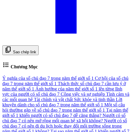
content_copy
Sao chép link
format_list_bulleted
Chương Mục
Ý nghĩa của số chủ đạo 7 trong năm thế giới số 1
Cơ hội của số chủ
đạo 7 trong năm thế giới số 1
Thách thức số chủ đạo 7 cần lưu ý ở
năm thế giới số 1
Ảnh hưởng của năm thế giới số 1 lên từng lĩnh
vực của người có số chủ đạo 7
Công việc và sự nghiệp
Tình cảm và
các mối quan hệ
Tài chính và vật chất
Sức khỏe và tinh thần
Lời
khuyên dành cho số chủ đạo 7 trong năm thế giới số 1
Một số câu
hỏi thường gặp về số chủ đạo 7 trong năm thế giới số 1
Tại năm thế
giới số 1 khiến người có số chủ đạo 7 dễ căng thẳng?
Người có số
chủ đạo 7 có nên mở rộng mối quan hệ xã hội không?
Người có số
chủ đạo 7 có nên đi du lịch hoặc thay đổi môi trường sống trong
năm thế giới số 1 không?
Tại sao năm thế giới số 1 khiến người số 7