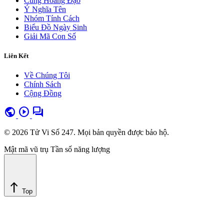
Cung Hoàng Đạo
Ý Nghĩa Tên
Nhóm Tính Cách
Biểu Đồ Ngày Sinh
Giải Mã Con Số
Liên Kết
Về Chúng Tôi
Chính Sách
Cộng Đồng
public
play_circle
forum
© 2026 Tử Vi Số 247. Mọi bản quyền được bảo hộ.
Mật mã vũ trụ
Tần số năng lượng
north
Top