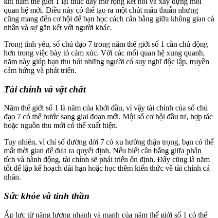
khi năm thế giới 1 lại thúc đẩy mở rộng kết nối và xây dựng mối
quan hệ mới. Điều này có thể tạo ra một chút mâu thuẫn nhưng
cũng mang đến cơ hội để bạn học cách cân bằng giữa không gian cá
nhân và sự gắn kết với người khác.
Trong tình yêu, số chủ đạo 7 trong năm thế giới số 1 cần chủ động
hơn trong việc bày tỏ cảm xúc. Với các mối quan hệ xung quanh,
năm này giúp bạn thu hút những người có suy nghĩ độc lập, truyền
cảm hứng và phát triển.
Tài chính và vật chất
Năm thế giới số 1 là năm của khởi đầu, vì vậy tài chính của số chủ
đạo 7 có thể bước sang giai đoạn mới. Một số cơ hội đầu tư, hợp tác
hoặc nguồn thu mới có thể xuất hiện.
Tuy nhiên, vì chỉ số đường đời 7 có xu hướng thận trọng, bạn có thể
mất thời gian để đưa ra quyết định. Nếu biết cân bằng giữa phân
tích và hành động, tài chính sẽ phát triển ổn định. Đây cũng là năm
tốt để lập kế hoạch dài hạn hoặc học thêm kiến thức về tài chính cá
nhân.
Sức khỏe và tinh thần
Áp lực từ năng lượng nhanh và mạnh của năm thế giới số 1 có thể