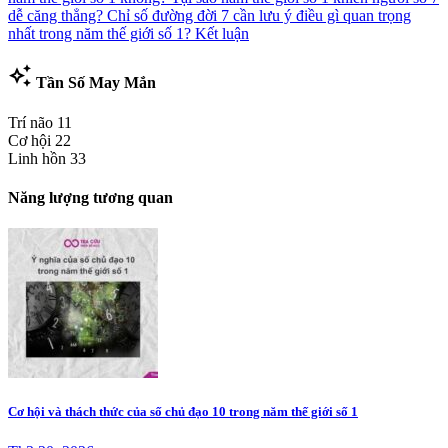
dễ căng thẳng?
Chỉ số đường đời 7 cần lưu ý điều gì quan trọng
nhất trong năm thế giới số 1?
Kết luận
auto_awesome
Tần Số May Mắn
Trí não
11
Cơ hội
22
Linh hồn
33
Năng lượng tương quan
Cơ hội và thách thức của số chủ đạo 10 trong năm thế giới số 1