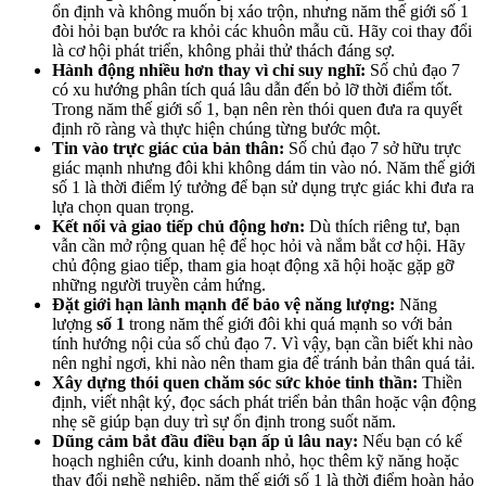
ổn định và không muốn bị xáo trộn, nhưng năm thế giới số 1
đòi hỏi bạn bước ra khỏi các khuôn mẫu cũ. Hãy coi thay đổi
là cơ hội phát triển, không phải thử thách đáng sợ.
Hành động nhiều hơn thay vì chỉ suy nghĩ:
Số chủ đạo 7
có xu hướng phân tích quá lâu dẫn đến bỏ lỡ thời điểm tốt.
Trong năm thế giới số 1, bạn nên rèn thói quen đưa ra quyết
định rõ ràng và thực hiện chúng từng bước một.
Tin vào trực giác của bản thân:
Số chủ đạo 7 sở hữu trực
giác mạnh nhưng đôi khi không dám tin vào nó. Năm thế giới
số 1 là thời điểm lý tưởng để bạn sử dụng trực giác khi đưa ra
lựa chọn quan trọng.
Kết nối và giao tiếp chủ động hơn:
Dù thích riêng tư, bạn
vẫn cần mở rộng quan hệ để học hỏi và nắm bắt cơ hội. Hãy
chủ động giao tiếp, tham gia hoạt động xã hội hoặc gặp gỡ
những người truyền cảm hứng.
Đặt giới hạn lành mạnh để bảo vệ năng lượng:
Năng
lượng
số 1
trong năm thế giới đôi khi quá mạnh so với bản
tính hướng nội của số chủ đạo 7. Vì vậy, bạn cần biết khi nào
nên nghỉ ngơi, khi nào nên tham gia để tránh bản thân quá tải.
Xây dựng thói quen chăm sóc sức khỏe tinh thần:
Thiền
định, viết nhật ký, đọc sách phát triển bản thân hoặc vận động
nhẹ sẽ giúp bạn duy trì sự ổn định trong suốt năm.
Dũng cảm bắt đầu điều bạn ấp ủ lâu nay:
Nếu bạn có kế
hoạch nghiên cứu, kinh doanh nhỏ, học thêm kỹ năng hoặc
thay đổi nghề nghiệp, năm thế giới số 1 là thời điểm hoàn hảo