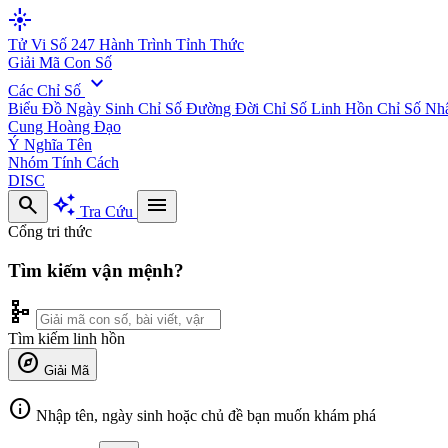
flare
Tử Vi Số 247
Hành Trình Tỉnh Thức
Giải Mã Con Số
expand_more
Các Chỉ Số
Biểu Đồ Ngày Sinh
Chỉ Số Đường Đời
Chỉ Số Linh Hồn
Chỉ Số Nh
Cung Hoàng Đạo
Ý Nghĩa Tên
Nhóm Tính Cách
DISC
search
auto_awesome
menu
Tra Cứu
Cổng tri thức
Tìm kiếm vận mệnh?
schema
Tìm kiếm linh hồn
explore
Giải Mã
info
Nhập tên, ngày sinh hoặc chủ đề bạn muốn khám phá