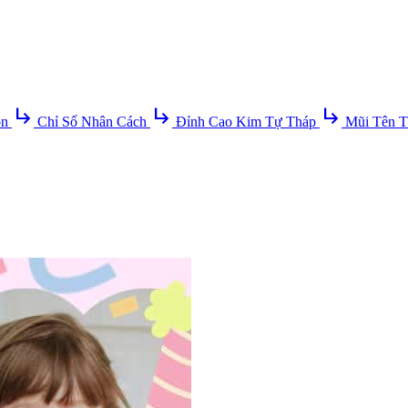
subdirectory_arrow_right
subdirectory_arrow_right
subdirectory_arrow_right
ồn
Chỉ Số Nhân Cách
Đỉnh Cao Kim Tự Tháp
Mũi Tên T