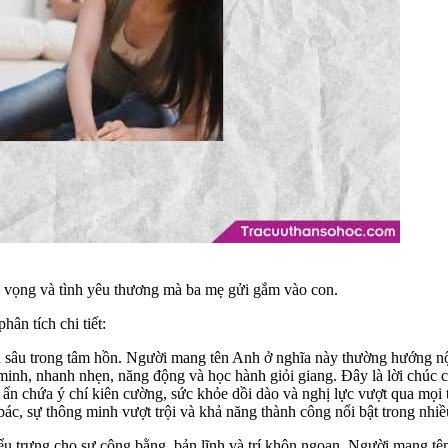
 vọng và tình yêu thương mà ba mẹ gửi gắm vào con.
hân tích chi tiết:
u sâu trong tâm hồn. Người mang tên Anh ở nghĩa này thường hướng nội,
h, nhanh nhẹn, năng động và học hành giỏi giang. Đây là lời chúc ch
ẩn chứa ý chí kiên cường, sức khỏe dồi dào và nghị lực vượt qua mọi 
bác, sự thông minh vượt trội và khả năng thành công nổi bật trong nhiề
 trưng cho sự công bằng, bản lĩnh và trí khôn ngoan. Người mang tê