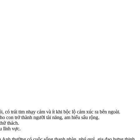
 có trái tim nhạy cảm và ít khi bộc lộ cảm xúc ra bên ngoài.
o con trở thành người tài năng, am hiểu sâu rộng.
thử thách.
u lĩnh vực.
n Anh thường có cuộc sống thanh nhàn, phú quý, gia đạo hưng thịnh