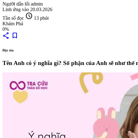
Người dẫn lối
admin
Linh ứng vào
20.03.2026
schedule
Tần số đọc
13 phút
Khám Phá
0%
share
bookmark
Đặt tên
Tên Anh có ý nghĩa gì? Số phận của Anh sẽ như thế 