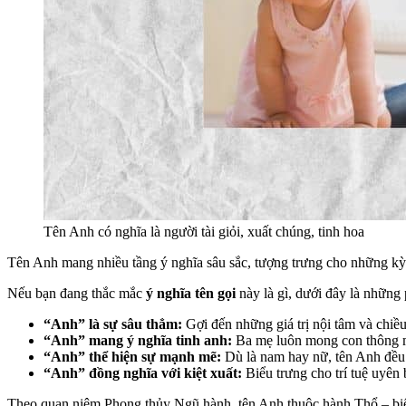
Tên Anh có nghĩa là người tài giỏi, xuất chúng, tinh hoa
Tên Anh mang nhiều tầng ý nghĩa sâu sắc, tượng trưng cho những kỳ
Nếu bạn đang thắc mắc
ý nghĩa tên gọi
này là gì, dưới đây là những p
“Anh” là sự sâu thẳm:
Gợi đến những giá trị nội tâm và chiề
“Anh” mang ý nghĩa tinh anh:
Ba mẹ luôn mong con thông min
“Anh” thể hiện sự mạnh mẽ:
Dù là nam hay nữ, tên Anh đều 
“Anh” đồng nghĩa với kiệt xuất:
Biểu trưng cho trí tuệ uyên 
Theo quan niệm Phong thủy Ngũ hành, tên Anh thuộc hành Thổ – biểu