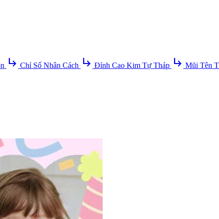
subdirectory_arrow_right
subdirectory_arrow_right
subdirectory_arrow_right
ồn
Chỉ Số Nhân Cách
Đỉnh Cao Kim Tự Tháp
Mũi Tên T