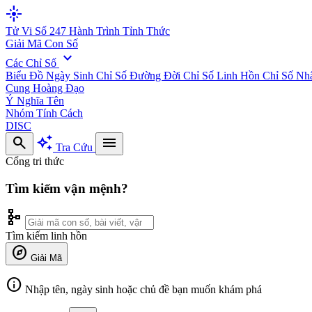
flare
Tử Vi Số 247
Hành Trình Tỉnh Thức
Giải Mã Con Số
expand_more
Các Chỉ Số
Biểu Đồ Ngày Sinh
Chỉ Số Đường Đời
Chỉ Số Linh Hồn
Chỉ Số Nh
Cung Hoàng Đạo
Ý Nghĩa Tên
Nhóm Tính Cách
DISC
search
auto_awesome
menu
Tra Cứu
Cổng tri thức
Tìm kiếm vận mệnh?
schema
Tìm kiếm linh hồn
explore
Giải Mã
info
Nhập tên, ngày sinh hoặc chủ đề bạn muốn khám phá