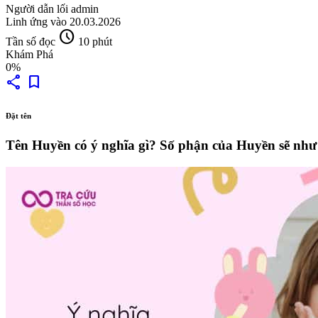
Người dẫn lối
admin
Linh ứng vào
20.03.2026
schedule
Tần số đọc
10 phút
Khám Phá
0%
share
bookmark
Đặt tên
Tên Huyền có ý nghĩa gì? Số phận của Huyền sẽ như