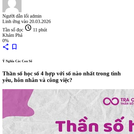
Người dẫn lối
admin
Linh ứng vào
20.03.2026
schedule
Tần số đọc
11 phút
Khám Phá
0%
share
bookmark
Ý Nghĩa Các Con Số
Thần số học số 4 hợp với số nào nhất trong tình
yêu, hôn nhân và công việc?