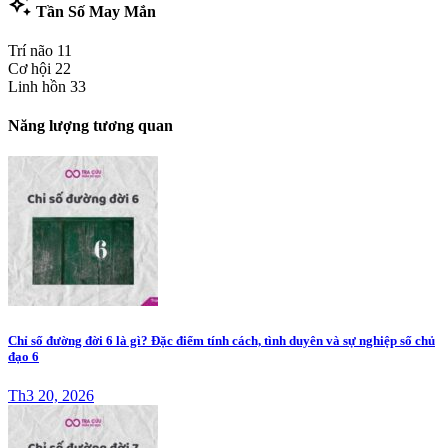
auto_awesome
Tần Số May Mắn
Trí não
11
Cơ hội
22
Linh hồn
33
Năng lượng tương quan
Chỉ số đường đời 6 là gì? Đặc điểm tính cách, tình duyên và sự nghiệp số chủ
đạo 6
Th3 20, 2026