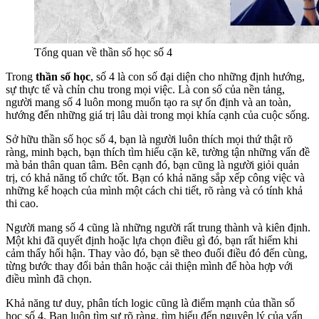
Tổng quan về thần số học số 4
Trong
thần số học
, số 4 là con số đại diện cho những định hướng,
sự thực tế và chỉn chu trong mọi việc. Là con số của nền tảng,
người mang số 4 luôn mong muốn tạo ra sự ổn định và an toàn,
hướng đến những giá trị lâu dài trong mọi khía cạnh của cuộc sống.
Sở hữu thần số học số 4, bạn là người luôn thích mọi thứ thật rõ
ràng, minh bạch, bạn thích tìm hiểu cặn kẽ, tường tận những vấn đề
mà bản thân quan tâm. Bên cạnh đó, bạn cũng là người giỏi quản
trị, có khả năng tổ chức tốt. Bạn có khả năng sắp xếp công việc và
những kế hoạch của mình một cách chi tiết, rõ ràng và có tính khả
thi cao.
Người mang số 4 cũng là những người rất trung thành và kiên định.
Một khi đã quyết định hoặc lựa chọn điều gì đó, bạn rất hiếm khi
cảm thấy hối hận. Thay vào đó, bạn sẽ theo đuổi điều đó đến cùng,
từng bước thay đổi bản thân hoặc cải thiện mình để hòa hợp với
điều mình đã chọn.
Khả năng tư duy, phân tích logic cũng là điểm mạnh của thần số
học số 4. Bạn luôn tìm sự rõ ràng, tìm hiểu đến nguyên lý của vấn