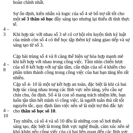
hoàn chỉnh nhất.
Sự ổn định, kiên nhẫn và logic của số 4 sẽ bổ trợ rất tốt cho
một
số 3 thần số học
đầy sáng tạo nhưng lại thiếu đi tính thực
tế.
4 –
3
Khi hợp tác với nhau số 3 sẽ có cơ hội rèn luyện tính kỷ luật
của mình còn số 4 có thể học tập thêm kỹ năng giao tiếp và sự
sáng tạo từ số 3.
Cặp bài trùng số 4 và 8 càng thể hiện sự hòa hợp mạnh mẽ
khi kết hợp với nhau trong công việc. Tầm nhìn chiến lược
4 –
của số 8 kết hợp với sự tận tâm, cẩn thận của số 4 khiến cho
8
phần trăm thành công trong công việc của hai bạn tăng lên rất
nhiều.
Cặp số 4- 10 là một sự kết hợp an toàn, đặc biệt là khi cả hai
hợp tác cùng nhau trong các lĩnh vực nền tảng, yêu cầu sự
chỉn chu, ổn định. Số 4 là con số mang trách nhiệm lớn, bạn
luôn tận tâm hết mình vì công việc, là người tuân thủ rất tốt
nguyên tắc, quy định làm việc nên sẽ là một trợ thủ đắc lực
4 –
cho
thần số học số 10
.
10
Tuy nhiên, cả số 4 và số 10 đều là những con số hơi thiếu
sáng tạo, đặc biệt là trong lĩnh vực nghệ thuật, cảm xúc nên sẽ
khó khăn nếu công việc của cả hai liên quan đến các lĩnh vực