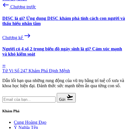
west
Chương trước
DISC là gì? Ứng dụng DISC khám phá tính cách con người và
thấu hiểu nhân tâm
east
Chương kế
Người có 4 số 2 trong biểu đồ ngày sinh là gì? Cảm xúc mạnh
và khó kiểm soát
∞
Tử Vi Số 247
Khám Phá Định Mệnh
Dẫn lối bạn qua những rung động của vũ trụ bằng trí tuệ cổ xưa và
khoa học hiện đại. Đánh thức sức mạnh tiềm ẩn qua từng con số.
flight_takeoff
Gửi
Khám Phá
Cung Hoàng Đạo
Ý Nghĩa Tên