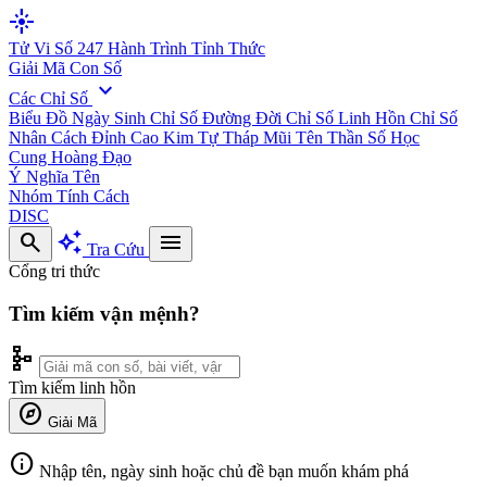
flare
Tử Vi Số 247
Hành Trình Tỉnh Thức
Giải Mã Con Số
expand_more
Các Chỉ Số
Biểu Đồ Ngày Sinh
Chỉ Số Đường Đời
Chỉ Số Linh Hồn
Chỉ Số
Nhân Cách
Đỉnh Cao Kim Tự Tháp
Mũi Tên Thần Số Học
Cung Hoàng Đạo
Ý Nghĩa Tên
Nhóm Tính Cách
DISC
search
auto_awesome
menu
Tra Cứu
Cổng tri thức
Tìm kiếm vận mệnh?
schema
Tìm kiếm linh hồn
explore
Giải Mã
info
Nhập tên, ngày sinh hoặc chủ đề bạn muốn khám phá