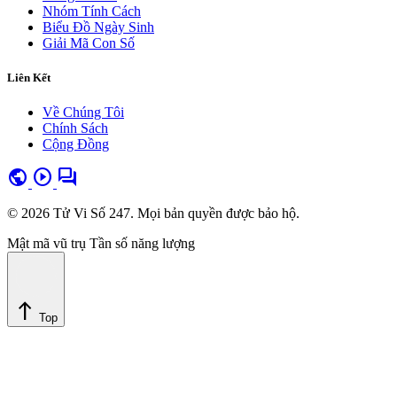
Nhóm Tính Cách
Biểu Đồ Ngày Sinh
Giải Mã Con Số
Liên Kết
Về Chúng Tôi
Chính Sách
Cộng Đồng
public
play_circle
forum
© 2026 Tử Vi Số 247. Mọi bản quyền được bảo hộ.
Mật mã vũ trụ
Tần số năng lượng
north
Top