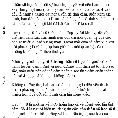
Thần số học 6
là một sự lựa chọn tuyệt vời nếu bạn muốn
xây dựng một mối quan hệ cam kết lâu dài. Cả hai số 4 và 6
đều là những người đặt nặng vấn đề tình cảm, luôn xem gia
đình, bạn đời của mình là ưu tiên hàng đầu. Chính vì thế, tình
cảm của hai bạn một khi đã bắt đầu thì sẽ kéo dài rất lâu.
4 –
6
Tuy nhiên, số 4 và số 6 đều là những người không biết cách
thể hiện cảm xúc của mình nên đôi khi mối quan hệ của các
bạn sẽ thiếu đi phần lãng mạn. Thoải mái chia sẻ cảm xúc với
đối phương là cách giúp bạn giữ cho mối quan hệ của mình
không bị tẻ nhạt đi theo thời gian.
Những người mang
số 7 trong thần số học
là người có khả
năng truyền cảm hứng và nuôi dưỡng tinh thần rất tốt. Họ sâu
sắc, thấu hiểu nên có thể cảm nhận được tình cảm chân thành
của số 4 ngay cả khi bạn không nói ra.
4 –
7
Không những thế, hai bạn có điểm chung là đều yêu thích
khám phá, nghiên cứu sâu nên có thể hỗ trợ cho nhau rất
nhiều trong cả đời sống tình cảm lẫn công việc.
Cặp 4 – 8 là một sự kết hợp hoàn hảo cả về công việc lẫn tình
cảm. Số 4 là người kiên trì, đáng tin cậy, còn
thần số học số 8
là người nhìn xa trông rộng và luôn trân trọng nửa kia của
4 –