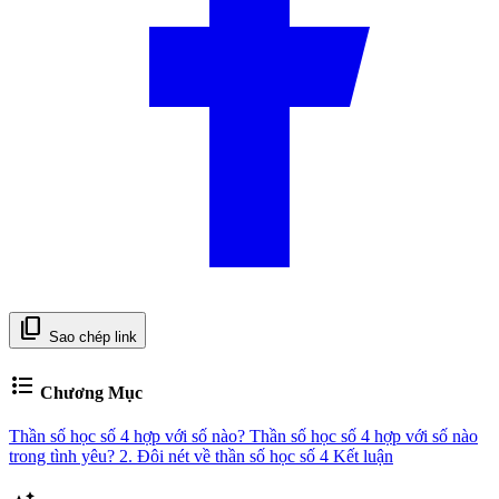
content_copy
Sao chép link
format_list_bulleted
Chương Mục
Thần số học số 4 hợp với số nào?
Thần số học số 4 hợp với số nào
trong tình yêu?
2. Đôi nét về thần số học số 4
Kết luận