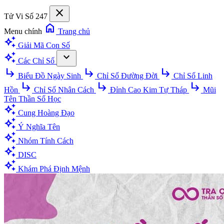
close
Tử Vi Số 247
home
Menu chính
Trang chủ
auto_awesome
Giải Mã Con Số
auto_awesome
expand_more
Các Chỉ Số
subdirectory_arrow_right
subdirectory_arrow_right
subdirectory_arrow_right
Biểu Đồ Ngày Sinh
Chỉ Số Đường Đời
Chỉ Số Linh
subdirectory_arrow_right
subdirectory_arrow_right
subdirectory_arrow_right
Hồn
Chỉ Số Nhân Cách
Đỉnh Cao Kim Tự Tháp
Mũi
Tên Thần Số Học
auto_awesome
Cung Hoàng Đạo
auto_awesome
Ý Nghĩa Tên
auto_awesome
Nhóm Tính Cách
auto_awesome
DISC
auto_awesome
Khám Phá Định Mệnh