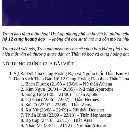
Trong kho tàng thần thoại Hy Lạp phong phú và huyền bí, những câu c
hộ 12 cung hoàng đạo
” – không chỉ gợi sự tò mò mà còn mở ra nhiề
Trong bài viết này, Tracuuthansohoc.com sẽ cùng bạn khám phá từng 
hiểu một vấn đề thường được đặt ra: Thần số học và cung hoàng đạo –
NỘI DUNG CHÍNH CỦA BÀI VIẾT:
Sự Ra Đời Của Cung Hoàng Đạo và Nguồn Gốc Thần Bảo H
Danh sách Thần Bảo Hộ 12 Cung Hoàng Đạo theo Thần Thoạ
Bạch Dương (21/03 – 19/04) – Nữ thần Athena
Kim Ngưu (20/04 – 20/05) – Nữ thần Aphrodite
Song Tử (21/05 – 21/06) – Thần Apollo
Cự Giải (22/06 – 22/07) – Thần Hermes
Sư Tử (23/07 – 22/08) – Thần Zeus
Xử Nữ (23/08 – 22/09) – Nữ thần Demeter
Thiên Bình (23/09 – 23/10) – Thần Hephaestus
Bọ Cạp (24/10 – 22/11) – Thần Ares
Nhân Mã (23/11 – 21/12) – Nữ thần Artemis