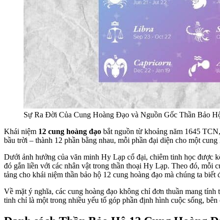
Sự Ra Đời Của Cung Hoàng Đạo và Nguồn Gốc Thần Bảo H
Khái niệm
12 cung hoàng đạo
bắt nguồn từ khoảng năm 1645 TCN, d
bầu trời – thành 12 phần bằng nhau, mỗi phần đại diện cho một cung
Dưới ảnh hưởng của văn minh Hy Lạp cổ đại, chiêm tinh học được kết 
đó gắn liền với các nhân vật trong thần thoại Hy Lạp. Theo đó, mỗi 
tảng cho khái niệm thần bảo hộ 12 cung hoàng đạo mà chúng ta biết 
Về mặt ý nghĩa, các cung hoàng đạo không chỉ đơn thuần mang tính t
tinh chỉ là một trong nhiều yếu tố góp phần định hình cuộc sống, bê