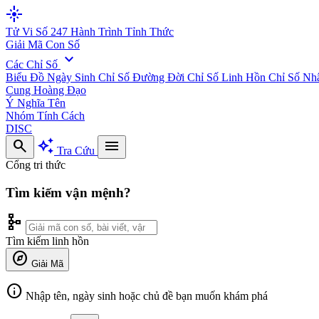
flare
Tử Vi Số 247
Hành Trình Tỉnh Thức
Giải Mã Con Số
expand_more
Các Chỉ Số
Biểu Đồ Ngày Sinh
Chỉ Số Đường Đời
Chỉ Số Linh Hồn
Chỉ Số Nh
Cung Hoàng Đạo
Ý Nghĩa Tên
Nhóm Tính Cách
DISC
search
auto_awesome
menu
Tra Cứu
Cổng tri thức
Tìm kiếm vận mệnh?
schema
Tìm kiếm linh hồn
explore
Giải Mã
info
Nhập tên, ngày sinh hoặc chủ đề bạn muốn khám phá