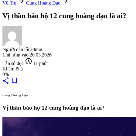
arrow_forward
arrow_forward
Vũ Trụ
Cung Hoàng Đạo
Vị thần bảo hộ 12 cung hoàng đạo là ai?
Người dẫn lối
admin
Linh ứng vào
20.03.2026
schedule
Tần số đọc
11 phút
Khám Phá
0%
share
bookmark
Cung Hoàng Đạo
Vị thần bảo hộ 12 cung hoàng đạo là ai?