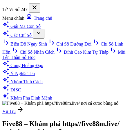
close
Tử Vi Số 247
home
Menu chính
Trang chủ
auto_awesome
Giải Mã Con Số
auto_awesome
expand_more
Các Chỉ Số
subdirectory_arrow_right
subdirectory_arrow_right
subdirectory_arrow_right
Biểu Đồ Ngày Sinh
Chỉ Số Đường Đời
Chỉ Số Linh
subdirectory_arrow_right
subdirectory_arrow_right
subdirectory_arrow_right
Hồn
Chỉ Số Nhân Cách
Đỉnh Cao Kim Tự Tháp
Mũi
Tên Thần Số Học
auto_awesome
Cung Hoàng Đạo
auto_awesome
Ý Nghĩa Tên
auto_awesome
Nhóm Tính Cách
auto_awesome
DISC
auto_awesome
Khám Phá Định Mệnh
arrow_forward
Vũ Trụ
Five88 – Khám phá https//five88m.live/