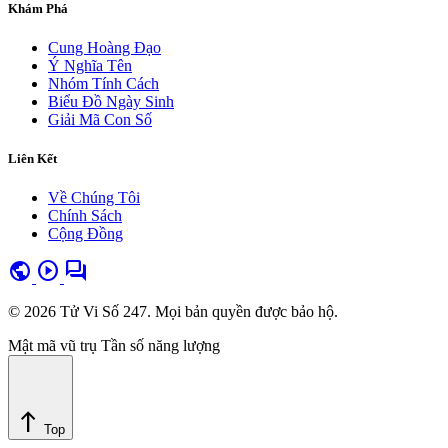
Khám Phá
Cung Hoàng Đạo
Ý Nghĩa Tên
Nhóm Tính Cách
Biểu Đồ Ngày Sinh
Giải Mã Con Số
Liên Kết
Về Chúng Tôi
Chính Sách
Cộng Đồng
public
play_circle
forum
© 2026 Tử Vi Số 247. Mọi bản quyền được bảo hộ.
Mật mã vũ trụ
Tần số năng lượng
north
Top