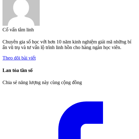
Cố vấn tâm linh
Chuyên gia số học với hơn 10 năm kinh nghiệm giải mã những bí
ẩn vũ trụ và tư vấn lộ trình linh hồn cho hàng ngàn học viên.
Theo dõi bài viết
Lan tỏa tần số
Chia sẻ năng lượng này cùng cộng đồng