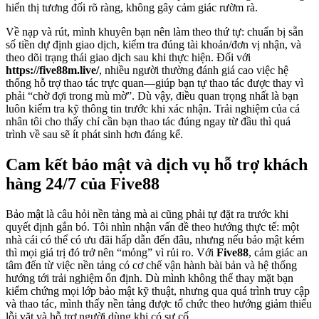
hiển thị tương đối rõ ràng, không gây cảm giác rườm rà.
Về nạp và rút, mình khuyên bạn nên làm theo thứ tự: chuẩn bị sẵn
số tiền dự định giao dịch, kiểm tra đúng tài khoản/đơn vị nhận, và
theo dõi trạng thái giao dịch sau khi thực hiện. Đối với
https://five88m.live/
, nhiều người thường đánh giá cao việc hệ
thống hỗ trợ thao tác trực quan—giúp bạn tự thao tác được thay vì
phải “chờ đợi trong mù mờ”. Dù vậy, điều quan trọng nhất là bạn
luôn kiểm tra kỹ thông tin trước khi xác nhận. Trải nghiệm của cá
nhân tôi cho thấy chỉ cần bạn thao tác đúng ngay từ đầu thì quá
trình về sau sẽ ít phát sinh hơn đáng kể.
Cam kết bảo mật và dịch vụ hỗ trợ khách
hàng 24/7 của Five88
Bảo mật là câu hỏi nền tảng mà ai cũng phải tự đặt ra trước khi
quyết định gắn bó. Tôi nhìn nhận vấn đề theo hướng thực tế: một
nhà cái có thể có ưu đãi hấp dẫn đến đâu, nhưng nếu bảo mật kém
thì mọi giá trị đó trở nên “mỏng” vì rủi ro. Với
Five88
, cảm giác an
tâm đến từ việc nền tảng có cơ chế vận hành bài bản và hệ thống
hướng tới trải nghiệm ổn định. Dù mình không thể thay mặt bạn
kiểm chứng mọi lớp bảo mật kỹ thuật, nhưng qua quá trình truy cập
và thao tác, mình thấy nền tảng được tổ chức theo hướng giảm thiểu
lỗi vặt và hỗ trợ người dùng khi có sự cố.