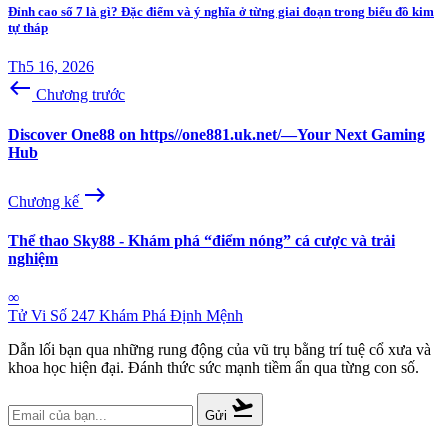
Đỉnh cao số 7 là gì? Đặc điểm và ý nghĩa ở từng giai đoạn trong biểu đồ kim
tự tháp
Th5 16, 2026
west
Chương trước
Discover One88 on https//one881.uk.net/—Your Next Gaming
Hub
east
Chương kế
Thể thao Sky88 - Khám phá “điểm nóng” cá cược và trải
nghiệm
∞
Tử Vi Số 247
Khám Phá Định Mệnh
Dẫn lối bạn qua những rung động của vũ trụ bằng trí tuệ cổ xưa và
khoa học hiện đại. Đánh thức sức mạnh tiềm ẩn qua từng con số.
flight_takeoff
Gửi