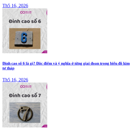
Th5 16, 2026
Đỉnh cao số 6 là gì? Đặc điểm và ý nghĩa ở từng giai đoạn trong biểu đồ kim
tự tháp
Th5 16, 2026