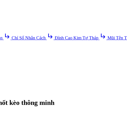
subdirectory_arrow_right
subdirectory_arrow_right
subdirectory_arrow_right
ồn
Chỉ Số Nhân Cách
Đỉnh Cao Kim Tự Tháp
Mũi Tên T
hốt kèo thông minh