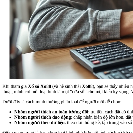
Khi tham gia
Xổ số Xo88
(và hệ sinh thái
Xo88
), bạn sẽ thấy nhiều
thuật, mình coi mỗi loại hình là một “cửa sổ” cho một kiểu kỳ vọng. V
Dưới đây là cách mình thường phân loại để người mới dễ chọn:
Nhóm người thích an toàn tương đối
: ưu tiên cách đặt có tí
Nhóm người thích dao động
: chấp nhận biên độ lớn hơn, đặt
Nhóm người theo dữ liệu
: theo dõi thống kê, tập trung vào số
Điểm quan trọng là bạn chọn loại hình phù hợp với tính cách và khả 