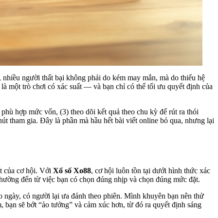
h, nhiều người thất bại không phải do kém may mắn, mà do thiếu hệ
à một trò chơi có xác suất — và bạn chỉ có thể tối ưu quyết định của
 phù hợp mức vốn, (3) theo dõi kết quả theo chu kỳ để rút ra thói
nút tham gia. Đây là phần mà hầu hết bài viết online bỏ qua, nhưng lại
t của cơ hội. Với
Xổ số Xo88
, cơ hội luôn tồn tại dưới hình thức xác
 thường đến từ việc bạn có chọn đúng nhịp và chọn đúng mức đặt.
o ngày, có người lại ưa đánh theo phiên. Mình khuyên bạn nên thử
m, bạn sẽ bớt “ảo tưởng” và cảm xúc hơn, từ đó ra quyết định sáng