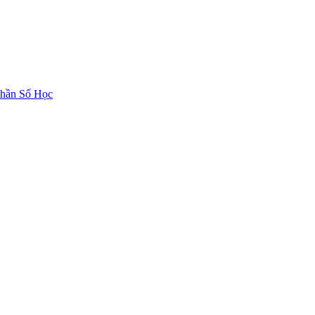
hần Số Học