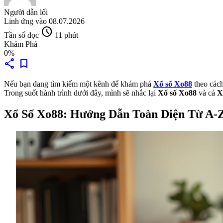
Người dẫn lối
Linh ứng vào
08.07.2026
schedule
Tần số đọc
11 phút
Khám Phá
0%
share
bookmark
Nếu bạn đang tìm kiếm một kênh để khám phá
Xổ số Xo88
theo cách 
Trong suốt hành trình dưới đây, mình sẽ nhắc lại
Xổ số Xo88
và cả
X
Xổ Số Xo88: Hướng Dẫn Toàn Diện Từ A-