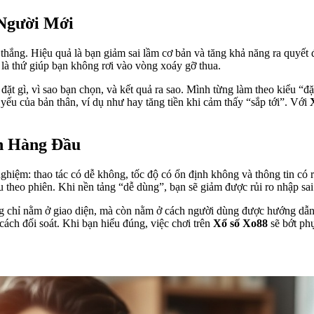
 Người Mới
thắng. Hiệu quả là bạn giảm sai lầm cơ bản và tăng khả năng ra quyết
 là thứ giúp bạn không rơi vào vòng xoáy gỡ thua.
đặt gì, vì sao bạn chọn, và kết quả ra sao. Mình từng làm theo kiểu “đ
ếu của bản thân, ví dụ như hay tăng tiền khi cảm thấy “sắp tới”. Với
n Hàng Đầu
ghiệm: thao tác có dễ không, tốc độ có ổn định không và thông tin có
u theo phiên. Khi nền tảng “dễ dùng”, bạn sẽ giảm được rủi ro nhập sai
g chỉ nằm ở giao diện, mà còn nằm ở cách người dùng được hướng dẫn
cách đối soát. Khi bạn hiểu đúng, việc chơi trên
Xổ số Xo88
sẽ bớt ph