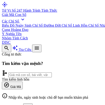
flare
Tử Vi Số 247
Hành Trình Tỉnh Thức
Giải Mã Con Số
expand_more
Các Chỉ Số
Biểu Đồ Ngày Sinh
Chỉ Số Đường Đời
Chỉ Số Linh Hồn
Chỉ Số Nh
Cung Hoàng Đạo
Ý Nghĩa Tên
Nhóm Tính Cách
DISC
search
auto_awesome
menu
Tra Cứu
Cổng tri thức
Tìm kiếm vận mệnh?
schema
Tìm kiếm linh hồn
explore
Giải Mã
info
Nhập tên, ngày sinh hoặc chủ đề bạn muốn khám phá