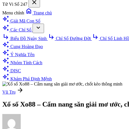
close
Tử Vi Số 247
home
Menu chính
Trang chủ
auto_awesome
Giải Mã Con Số
auto_awesome
expand_more
Các Chỉ Số
subdirectory_arrow_right
subdirectory_arrow_right
subdirectory_arrow_right
Biểu Đồ Ngày Sinh
Chỉ Số Đường Đời
Chỉ Số Linh H
auto_awesome
Cung Hoàng Đạo
auto_awesome
Ý Nghĩa Tên
auto_awesome
Nhóm Tính Cách
auto_awesome
DISC
auto_awesome
Khám Phá Định Mệnh
arrow_forward
Vũ Trụ
Xổ số Xo88 – Cẩm nang săn giải mơ ước, c