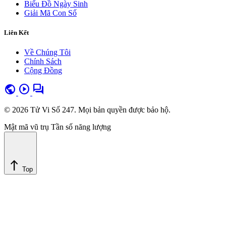
Biểu Đồ Ngày Sinh
Giải Mã Con Số
Liên Kết
Về Chúng Tôi
Chính Sách
Cộng Đồng
public
play_circle
forum
© 2026 Tử Vi Số 247. Mọi bản quyền được bảo hộ.
Mật mã vũ trụ
Tần số năng lượng
north
Top