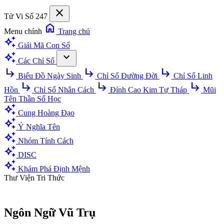
close
Tử Vi Số 247
home
Menu chính
Trang chủ
auto_awesome
Giải Mã Con Số
auto_awesome
expand_more
Các Chỉ Số
subdirectory_arrow_right
subdirectory_arrow_right
subdirectory_arrow_right
Biểu Đồ Ngày Sinh
Chỉ Số Đường Đời
Chỉ Số Linh
subdirectory_arrow_right
subdirectory_arrow_right
subdirectory_arrow_right
Hồn
Chỉ Số Nhân Cách
Đỉnh Cao Kim Tự Tháp
Mũi
Tên Thần Số Học
auto_awesome
Cung Hoàng Đạo
auto_awesome
Ý Nghĩa Tên
auto_awesome
Nhóm Tính Cách
auto_awesome
DISC
auto_awesome
Khám Phá Định Mệnh
Thư Viện Tri Thức
Ngôn Ngữ Vũ Trụ