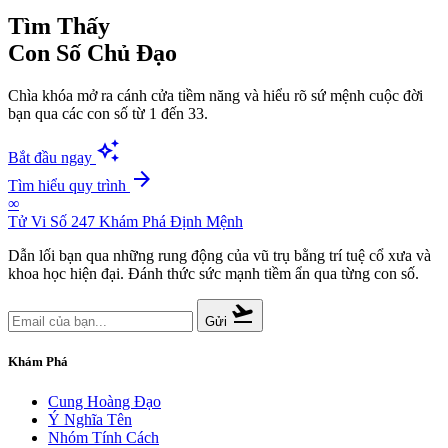
Tìm Thấy
Con Số Chủ Đạo
Chìa khóa mở ra cánh cửa tiềm năng và hiểu rõ sứ mệnh cuộc đời
bạn qua các con số từ 1 đến 33.
auto_awesome
Bắt đầu ngay
arrow_forward
Tìm hiểu quy trình
∞
Tử Vi Số 247
Khám Phá Định Mệnh
Dẫn lối bạn qua những rung động của vũ trụ bằng trí tuệ cổ xưa và
khoa học hiện đại. Đánh thức sức mạnh tiềm ẩn qua từng con số.
flight_takeoff
Gửi
Khám Phá
Cung Hoàng Đạo
Ý Nghĩa Tên
Nhóm Tính Cách