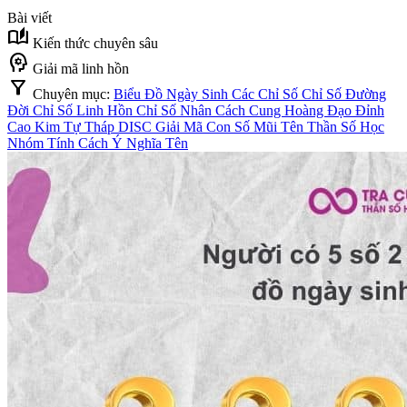
Bài viết
auto_stories
Kiến thức chuyên sâu
psychology
Giải mã linh hồn
filter_alt
Chuyên mục:
Biểu Đồ Ngày Sinh
Các Chỉ Số
Chỉ Số Đường
Đời
Chỉ Số Linh Hồn
Chỉ Số Nhân Cách
Cung Hoàng Đạo
Đỉnh
Cao Kim Tự Tháp
DISC
Giải Mã Con Số
Mũi Tên Thần Số Học
Nhóm Tính Cách
Ý Nghĩa Tên