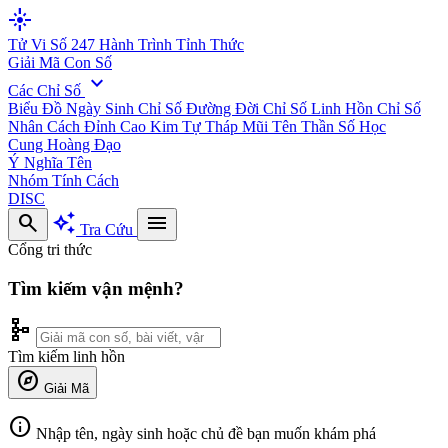
flare
Tử Vi Số 247
Hành Trình Tỉnh Thức
Giải Mã Con Số
expand_more
Các Chỉ Số
Biểu Đồ Ngày Sinh
Chỉ Số Đường Đời
Chỉ Số Linh Hồn
Chỉ Số
Nhân Cách
Đỉnh Cao Kim Tự Tháp
Mũi Tên Thần Số Học
Cung Hoàng Đạo
Ý Nghĩa Tên
Nhóm Tính Cách
DISC
search
auto_awesome
menu
Tra Cứu
Cổng tri thức
Tìm kiếm vận mệnh?
schema
Tìm kiếm linh hồn
explore
Giải Mã
info
Nhập tên, ngày sinh hoặc chủ đề bạn muốn khám phá