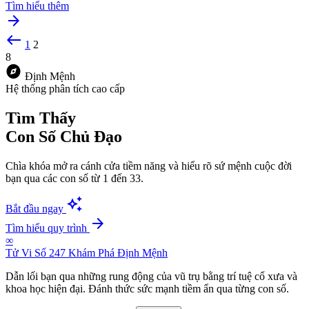
Tìm hiểu thêm
arrow_forward
west
1
2
8
explore
Định Mệnh
Hệ thống phân tích cao cấp
Tìm Thấy
Con Số Chủ Đạo
Chìa khóa mở ra cánh cửa tiềm năng và hiểu rõ sứ mệnh cuộc đời
bạn qua các con số từ 1 đến 33.
auto_awesome
Bắt đầu ngay
arrow_forward
Tìm hiểu quy trình
∞
Tử Vi Số 247
Khám Phá Định Mệnh
Dẫn lối bạn qua những rung động của vũ trụ bằng trí tuệ cổ xưa và
khoa học hiện đại. Đánh thức sức mạnh tiềm ẩn qua từng con số.