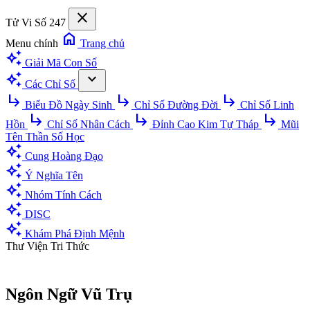
close
Tử Vi Số 247
home
Menu chính
Trang chủ
auto_awesome
Giải Mã Con Số
auto_awesome
expand_more
Các Chỉ Số
subdirectory_arrow_right
subdirectory_arrow_right
subdirectory_arrow_right
Biểu Đồ Ngày Sinh
Chỉ Số Đường Đời
Chỉ Số Linh
subdirectory_arrow_right
subdirectory_arrow_right
subdirectory_arrow_right
Hồn
Chỉ Số Nhân Cách
Đỉnh Cao Kim Tự Tháp
Mũi
Tên Thần Số Học
auto_awesome
Cung Hoàng Đạo
auto_awesome
Ý Nghĩa Tên
auto_awesome
Nhóm Tính Cách
auto_awesome
DISC
auto_awesome
Khám Phá Định Mệnh
Thư Viện Tri Thức
Ngôn Ngữ Vũ Trụ