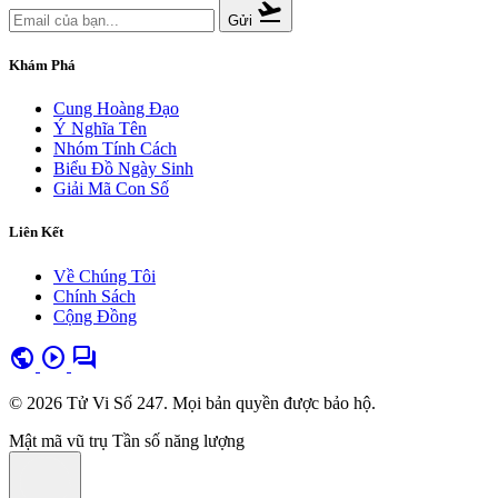
flight_takeoff
Gửi
Khám Phá
Cung Hoàng Đạo
Ý Nghĩa Tên
Nhóm Tính Cách
Biểu Đồ Ngày Sinh
Giải Mã Con Số
Liên Kết
Về Chúng Tôi
Chính Sách
Cộng Đồng
public
play_circle
forum
© 2026 Tử Vi Số 247. Mọi bản quyền được bảo hộ.
Mật mã vũ trụ
Tần số năng lượng