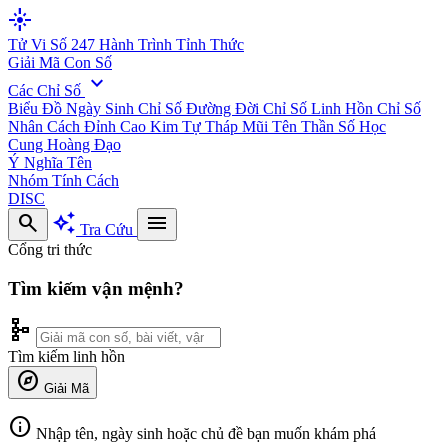
flare
Tử Vi Số 247
Hành Trình Tỉnh Thức
Giải Mã Con Số
expand_more
Các Chỉ Số
Biểu Đồ Ngày Sinh
Chỉ Số Đường Đời
Chỉ Số Linh Hồn
Chỉ Số
Nhân Cách
Đỉnh Cao Kim Tự Tháp
Mũi Tên Thần Số Học
Cung Hoàng Đạo
Ý Nghĩa Tên
Nhóm Tính Cách
DISC
search
auto_awesome
menu
Tra Cứu
Cổng tri thức
Tìm kiếm vận mệnh?
schema
Tìm kiếm linh hồn
explore
Giải Mã
info
Nhập tên, ngày sinh hoặc chủ đề bạn muốn khám phá