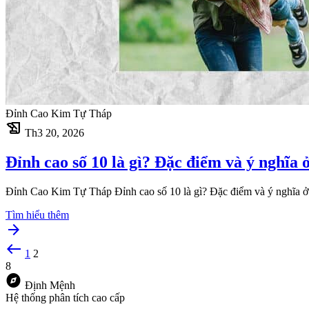
Đỉnh Cao Kim Tự Tháp
history_edu
Th3 20, 2026
Đỉnh cao số 10 là gì? Đặc điểm và ý nghĩa 
Đỉnh Cao Kim Tự Tháp Đỉnh cao số 10 là gì? Đặc điểm và ý nghĩa ở t
Tìm hiểu thêm
arrow_forward
west
1
2
8
explore
Định Mệnh
Hệ thống phân tích cao cấp