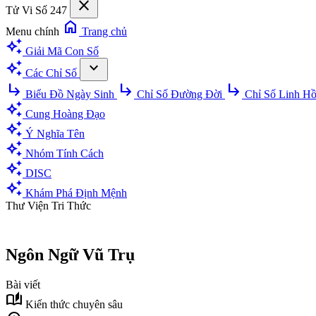
close
Tử Vi Số 247
home
Menu chính
Trang chủ
auto_awesome
Giải Mã Con Số
auto_awesome
expand_more
Các Chỉ Số
subdirectory_arrow_right
subdirectory_arrow_right
subdirectory_arrow_right
Biểu Đồ Ngày Sinh
Chỉ Số Đường Đời
Chỉ Số Linh H
auto_awesome
Cung Hoàng Đạo
auto_awesome
Ý Nghĩa Tên
auto_awesome
Nhóm Tính Cách
auto_awesome
DISC
auto_awesome
Khám Phá Định Mệnh
Thư Viện Tri Thức
Ngôn Ngữ Vũ Trụ
Bài viết
auto_stories
Kiến thức chuyên sâu