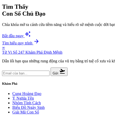
Tìm Thấy
Con Số Chủ Đạo
Chìa khóa mở ra cánh cửa tiềm năng và hiểu rõ sứ mệnh cuộc đời bạn
auto_awesome
Bắt đầu ngay
arrow_forward
Tìm hiểu quy trình
∞
Tử Vi Số 247
Khám Phá Định Mệnh
Dẫn lối bạn qua những rung động của vũ trụ bằng trí tuệ cổ xưa và k
flight_takeoff
Gửi
Khám Phá
Cung Hoàng Đạo
Ý Nghĩa Tên
Nhóm Tính Cách
Biểu Đồ Ngày Sinh
Giải Mã Con Số