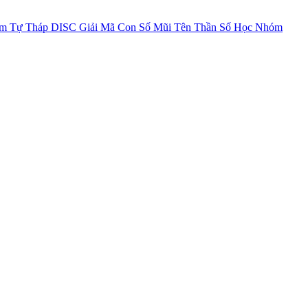
im Tự Tháp
DISC
Giải Mã Con Số
Mũi Tên Thần Số Học
Nhóm