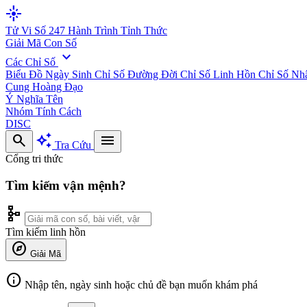
flare
Tử Vi Số 247
Hành Trình Tỉnh Thức
Giải Mã Con Số
expand_more
Các Chỉ Số
Biểu Đồ Ngày Sinh
Chỉ Số Đường Đời
Chỉ Số Linh Hồn
Chỉ Số Nh
Cung Hoàng Đạo
Ý Nghĩa Tên
Nhóm Tính Cách
DISC
search
auto_awesome
menu
Tra Cứu
Cổng tri thức
Tìm kiếm vận mệnh?
schema
Tìm kiếm linh hồn
explore
Giải Mã
info
Nhập tên, ngày sinh hoặc chủ đề bạn muốn khám phá