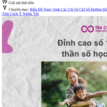
psychology
Giải mã linh hồn
filter_alt
Chuyên mục:
Biểu Đồ Ngày Sinh
Các Chỉ Số
Chỉ Số Đường Đ
Tính Cách
Ý Nghĩa Tên