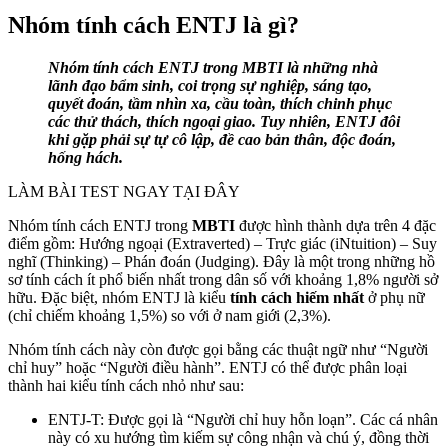
Nhóm tính cách ENTJ là gì?
Nhóm tính cách ENTJ trong MBTI là những nhà
lãnh đạo bẩm sinh, coi trọng sự nghiệp, sáng tạo,
quyết đoán, tầm nhìn xa, cầu toàn, thích chinh phục
các thử thách, thích ngoại giao. Tuy nhiên, ENTJ đôi
khi gặp phải sự tự cô lập, đề cao bản thân, độc đoán,
hống hách.
LÀM BÀI TEST NGAY TẠI ĐÂY
Nhóm tính cách ENTJ trong
MBTI
được hình thành dựa trên 4 đặc
điểm gồm: Hướng ngoại (Extraverted) – Trực giác (iNtuition) – Suy
nghĩ (Thinking) – Phán đoán (Judging). Đây là một trong những hồ
sơ tính cách ít phổ biến nhất trong dân số với khoảng 1,8% người sở
hữu. Đặc biệt, nhóm ENTJ là kiểu
tính cách hiếm nhất
ở phụ nữ
(chỉ chiếm khoảng 1,5%) so với ở nam giới (2,3%).
Nhóm tính cách này còn được gọi bằng các thuật ngữ như “Người
chỉ huy” hoặc “Người điều hành”. ENTJ có thể được phân loại
thành hai kiểu tính cách nhỏ như sau:
ENTJ-T: Được gọi là “Người chỉ huy hỗn loạn”. Các cá nhân
này có xu hướng tìm kiếm sự công nhận và chú ý, đồng thời