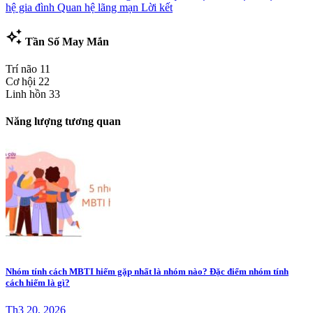
hệ gia đình
Quan hệ lãng mạn
Lời kết
auto_awesome
Tần Số May Mắn
Trí não
11
Cơ hội
22
Linh hồn
33
Năng lượng tương quan
Nhóm tính cách MBTI hiếm gặp nhất là nhóm nào? Đặc điểm nhóm tính
cách hiếm là gì?
Th3 20, 2026