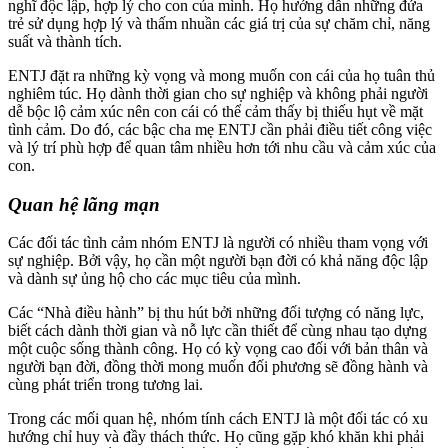
nghĩ độc lập, hợp lý cho con của mình. Họ hướng dẫn những đứa
trẻ sử dụng hợp lý và thấm nhuần các giá trị của sự chăm chỉ, năng
suất và thành tích.
ENTJ đặt ra những kỳ vọng và mong muốn con cái của họ tuân thủ
nghiêm túc. Họ dành thời gian cho sự nghiệp và không phải người
dễ bộc lộ cảm xúc nên con cái có thể cảm thấy bị thiếu hụt về mặt
tình cảm. Do đó, các bậc cha mẹ ENTJ cần phải điều tiết công việc
và lý trí phù hợp để quan tâm nhiều hơn tới nhu cầu và cảm xúc của
con.
Quan hệ lãng mạn
Các đối tác tình cảm nhóm ENTJ là người có nhiều tham vọng với
sự nghiệp. Bởi vậy, họ cần một người bạn đời có khả năng độc lập
và dành sự ủng hộ cho các mục tiêu của mình.
Các “Nhà điều hành” bị thu hút bởi những đối tượng có năng lực,
biết cách dành thời gian và nỗ lực cần thiết để cùng nhau tạo dựng
một cuộc sống thành công. Họ có kỳ vọng cao đối với bản thân và
người bạn đời, đồng thời mong muốn đối phương sẽ đồng hành và
cùng phát triển trong tương lai.
Trong các mối quan hệ, nhóm tính cách ENTJ là một đối tác có xu
hướng chỉ huy và đầy thách thức. Họ cũng gặp khó khăn khi phải