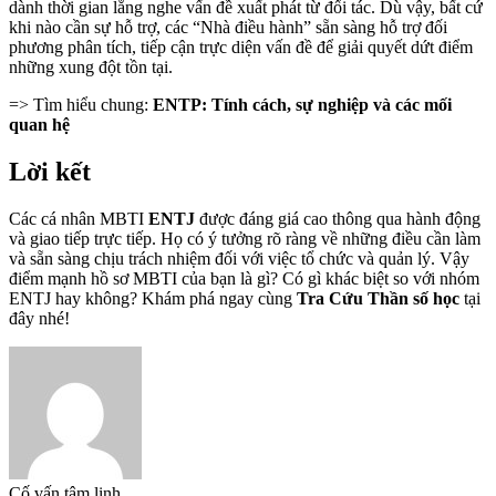
dành thời gian lắng nghe vấn đề xuất phát từ đối tác. Dù vậy, bất cứ
khi nào cần sự hỗ trợ, các “Nhà điều hành” sẵn sàng hỗ trợ đối
phương phân tích, tiếp cận trực diện vấn đề để giải quyết dứt điểm
những xung đột tồn tại.
=> Tìm hiểu chung:
ENTP: Tính cách, sự nghiệp và các mối
quan hệ
Lời kết
Các cá nhân MBTI
ENTJ
được đáng giá cao thông qua hành động
và giao tiếp trực tiếp. Họ có ý tưởng rõ ràng về những điều cần làm
và sẵn sàng chịu trách nhiệm đối với việc tổ chức và quản lý. Vậy
điểm mạnh hồ sơ MBTI của bạn là gì? Có gì khác biệt so với nhóm
ENTJ hay không? Khám phá ngay cùng
Tra Cứu Thần số học
tại
đây nhé!
Cố vấn tâm linh