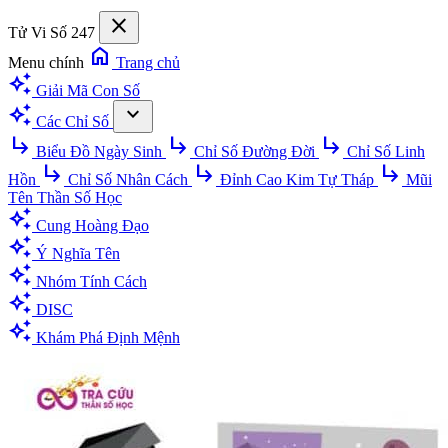
close
Tử Vi Số 247
home
Menu chính
Trang chủ
auto_awesome
Giải Mã Con Số
auto_awesome
expand_more
Các Chỉ Số
subdirectory_arrow_right
subdirectory_arrow_right
subdirectory_arrow_right
Biểu Đồ Ngày Sinh
Chỉ Số Đường Đời
Chỉ Số Linh
subdirectory_arrow_right
subdirectory_arrow_right
subdirectory_arrow_right
Hồn
Chỉ Số Nhân Cách
Đỉnh Cao Kim Tự Tháp
Mũi
Tên Thần Số Học
auto_awesome
Cung Hoàng Đạo
auto_awesome
Ý Nghĩa Tên
auto_awesome
Nhóm Tính Cách
auto_awesome
DISC
auto_awesome
Khám Phá Định Mệnh