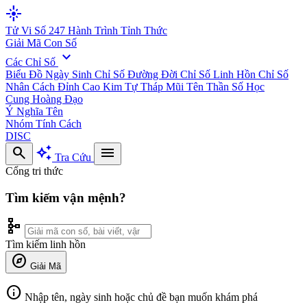
flare
Tử Vi Số 247
Hành Trình Tỉnh Thức
Giải Mã Con Số
expand_more
Các Chỉ Số
Biểu Đồ Ngày Sinh
Chỉ Số Đường Đời
Chỉ Số Linh Hồn
Chỉ Số
Nhân Cách
Đỉnh Cao Kim Tự Tháp
Mũi Tên Thần Số Học
Cung Hoàng Đạo
Ý Nghĩa Tên
Nhóm Tính Cách
DISC
search
auto_awesome
menu
Tra Cứu
Cổng tri thức
Tìm kiếm vận mệnh?
schema
Tìm kiếm linh hồn
explore
Giải Mã
info
Nhập tên, ngày sinh hoặc chủ đề bạn muốn khám phá