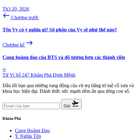
Th3 20, 2026
west
Chương trước
Tên Vy có ý nghĩa gì? Số phận của Vy sẽ như thế nào?
east
Chương kế
Cung hoàng đạo của BTS và độ tương hợp các thành viên
∞
Tử Vi Số 247
Khám Phá Định Mệnh
Dẫn lối bạn qua những rung động của vũ trụ bằng trí tuệ cổ xưa và
khoa học hiện đại. Đánh thức sức mạnh tiềm ẩn qua từng con số.
flight_takeoff
Gửi
Khám Phá
Cung Hoàng Đạo
Ý Nghĩa Tên