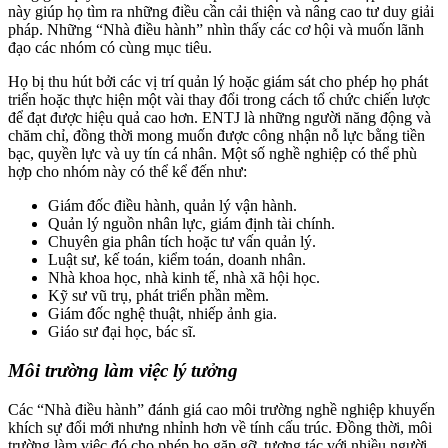
này giúp họ tìm ra những điều cần cải thiện và nâng cao tư duy giải
pháp. Những “Nhà điều hành” nhìn thấy các cơ hội và muốn lãnh
đạo các nhóm có cùng mục tiêu.
Họ bị thu hút bởi các vị trí quản lý hoặc giám sát cho phép họ phát
triển hoặc thực hiện một vài thay đổi trong cách tổ chức chiến lược
để đạt được hiệu quả cao hơn. ENTJ là những người năng động và
chăm chỉ, đồng thời mong muốn được công nhận nỗ lực bằng tiền
bạc, quyền lực và uy tín cá nhân. Một số nghề nghiệp có thể phù
hợp cho nhóm này có thể kể đến như:
Giám đốc điều hành, quản lý vận hành.
Quản lý nguồn nhân lực, giám định tài chính.
Chuyên gia phân tích hoặc tư vấn quản lý.
Luật sư, kế toán, kiểm toán, doanh nhân.
Nhà khoa học, nhà kinh tế, nhà xã hội học.
Kỹ sư vũ trụ, phát triển phần mềm.
Giám đốc nghệ thuật, nhiếp ảnh gia.
Giáo sư đại học, bác sĩ.
Môi trường làm việc lý tưởng
Các “Nhà điều hành” đánh giá cao môi trường nghề nghiệp khuyến
khích sự đổi mới nhưng nhỉnh hơn về tính cấu trúc. Đồng thời, môi
trường làm việc đó cho phép họ gặp gỡ, tương tác với nhiều người