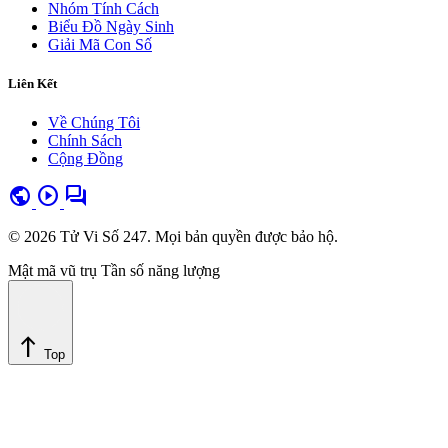
Nhóm Tính Cách
Biểu Đồ Ngày Sinh
Giải Mã Con Số
Liên Kết
Về Chúng Tôi
Chính Sách
Cộng Đồng
public
play_circle
forum
© 2026 Tử Vi Số 247. Mọi bản quyền được bảo hộ.
Mật mã vũ trụ
Tần số năng lượng
north
Top