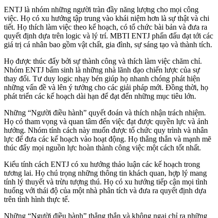
ENTJ là nhóm những người tràn đầy năng lượng cho mọi công
việc. Họ có xu hướng tập trung vào khái niệm hơn là sự thật và chi
tiết. Họ thích làm việc theo kế hoạch, có tổ chức bài bản và đưa ra
quyết định dựa trên logic và lý trí. MBTI ENTJ phấn đấu đạt tới các
giá trị cá nhân bao gồm vật chất, gia đình, sự sáng tạo và thành tích.
Họ được thúc đẩy bởi sự thành công và thích làm việc chăm chỉ.
Nhóm ENTJ bẩm sinh là những nhà lãnh đạo chiến lược của sự
thay đổi. Tư duy logic nhạy bén giúp họ nhanh chóng phát hiện
những vấn đề và lên ý tưởng cho các giải pháp mới. Đồng thời, họ
phát triển các kế hoạch dài hạn để đạt đến những mục tiêu lớn.
Những “Người điều hành” quyết đoán và thích nhận trách nhiệm.
Họ có tham vọng và quan tâm đến việc đạt được quyền lực và ảnh
hưởng. Nhóm tính cách này muốn được tổ chức quy trình và nhân
lực để đưa các kế hoạch vào hoạt động. Họ thẳng thắn và mạnh mẽ
thúc đẩy mọi nguồn lực hoàn thành công việc một cách tốt nhất.
Kiểu tính cách ENTJ có xu hướng thảo luận các kế hoạch trong
tương lai. Họ chú trọng những thông tin khách quan, hợp lý mang
tính lý thuyết và trừu tượng thú. Họ có xu hướng tiếp cận mọi tình
huống với thái độ của một nhà phân tích và đưa ra quyết định dựa
trên tình hình thực tế.
Những “Người điều hành” thẳng thắn và không ngại chỉ ra những