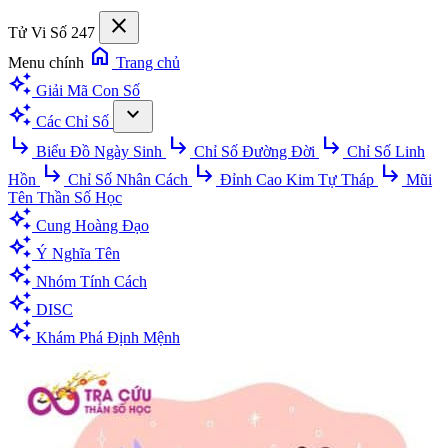
close
Tử Vi Số 247
home
Menu chính
Trang chủ
auto_awesome
Giải Mã Con Số
auto_awesome
expand_more
Các Chỉ Số
subdirectory_arrow_right
subdirectory_arrow_right
subdirectory_arrow_right
Biểu Đồ Ngày Sinh
Chỉ Số Đường Đời
Chỉ Số Linh
subdirectory_arrow_right
subdirectory_arrow_right
subdirectory_arrow_right
Hồn
Chỉ Số Nhân Cách
Đỉnh Cao Kim Tự Tháp
Mũi
Tên Thần Số Học
auto_awesome
Cung Hoàng Đạo
auto_awesome
Ý Nghĩa Tên
auto_awesome
Nhóm Tính Cách
auto_awesome
DISC
auto_awesome
Khám Phá Định Mệnh