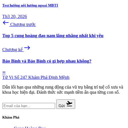
Test hướng nội hướng ngoại MBTI
Th3 20, 2026
west
Chương trước
Top 5 cung hoàng đạo nam lăng nhăng nhất khi yêu
east
Chương kế
Bảo Bình và Bảo Bình có gì hợp nhau không?
∞
Tử Vi Số 247
Khám Phá Định Mệnh
Dẫn lối bạn qua những rung động của vũ trụ bằng trí tuệ cổ xưa và
khoa học hiện đại. Đánh thức sức mạnh tiềm ẩn qua từng con số.
flight_takeoff
Gửi
Khám Phá