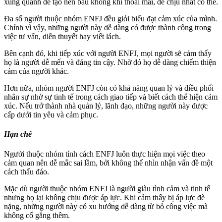
xung quanh để tạo nên bầu không khí thoải mái, dễ chịu nhất có thể.
Đa số người thuộc nhóm ENFJ đều giỏi biểu đạt cảm xúc của mình.
Chính vì vậy, những người này dễ dàng có được thành công trong
việc tư vấn, diễn thuyết hay viết lách.
Bên cạnh đó, khi tiếp xúc với người ENFJ, mọi người sẽ cảm thấy
họ là người dễ mến và đáng tin cậy. Nhờ đó họ dễ dàng chiếm thiện
cảm của người khác.
Hơn nữa, nhóm người ENFJ còn có khả năng quan lý và điều phối
nhân sự nhờ sự tinh tế trong cách giao tiếp và biết cách thể hiện cảm
xúc. Nếu trở thành nhà quản lý, lãnh đạo, những người này được
cấp dưới tin yêu và cảm phục.
Hạn chế
Người thuộc nhóm tính cách ENFJ luôn thực hiện mọi việc theo
cảm quan nên dễ mắc sai lầm, bởi không thể nhìn nhận vấn đề một
cách thấu đáo.
Mặc dù người thuộc nhóm ENFJ là người giàu tình cảm và tinh tế
nhưng họ lại không chịu được áp lực. Khi cảm thấy bị áp lực đè
nặng, những người này có xu hướng dễ dàng từ bỏ công việc mà
không cố gắng thêm.