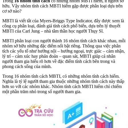
Trong
16 nhóm tính cách
có những nhóm MBTI hiếm, ít người sở
hữu. Vậy nhóm tính cách MBTI hiếm gặp được phân loại dựa trên
cơ sở nào?
MBTI là viết tắt của Myers-Briggs Type Indicator, đây được xem là
công cụ phân loại, đánh giá tính cách phổ biến, dựa trên lý thuyết
MBTI của Carl Jung – nhà tâm thần học người Thụy Sĩ.
MBTI phân loại con người thành 16 nhóm tính cách khác nhau, mỗi
nhóm sở hữu những đặc điểm nổi bật riêng. Thông qua việc phân
tích các yếu tố như hướng nội – hướng ngoại, trực giác – cảm nhận,
lý trí – cảm xúc hay phán đoán – quan sát, MBTI giúp cá nhân
người tham gia hiểu rõ hơn về đặc điểm tính cách bên trong và
phong cách sống của mình.
Trong 16 nhóm tính cách MBTI, có những nhóm tính cách hiếm.
Nghĩa là tỷ lệ người tham gia thuộc những nhóm tính cách này thấp
hơn so với các nhóm khác. Nhóm tính cách MBTI hiếm chỉ chiếm
một phần trăm nhỏ trong số người tham gia.