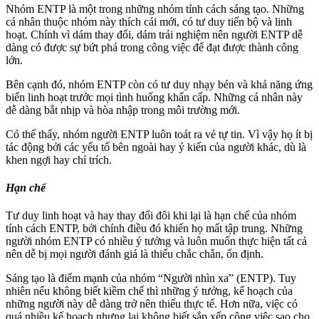
Nhóm ENTP là một trong những nhóm tính cách sáng tạo. Những
cá nhân thuộc nhóm này thích cái mới, có tư duy tiến bộ và linh
hoạt. Chính vì dám thay đổi, dám trải nghiệm nên người ENTP dễ
dàng có được sự bứt phá trong công việc để đạt được thành công
lớn.
Bên cạnh đó, nhóm ENTP còn có tư duy nhạy bén và khả năng ứng
biến linh hoạt trước mọi tình huống khẩn cấp. Những cá nhân này
dễ dàng bắt nhịp và hòa nhập trong môi trường mới.
Có thể thấy, nhóm người ENTP luôn toát ra vẻ tự tin. Vì vậy họ ít bị
tác động bởi các yếu tố bên ngoài hay ý kiến của người khác, dù là
khen ngợi hay chỉ trích.
Hạn chế
Tư duy linh hoạt và hay thay đổi đôi khi lại là hạn chế của nhóm
tính cách ENTP, bởi chính điều đó khiến họ mất tập trung. Những
người nhóm ENTP có nhiều ý tưởng và luôn muốn thực hiện tất cả
nên dễ bị mọi người đánh giá là thiếu chắc chắn, ổn định.
Sáng tạo là điểm mạnh của nhóm “Người nhìn xa” (ENTP). Tuy
nhiên nếu không biết kiềm chế thì những ý tưởng, kế hoạch của
những người này dễ dàng trở nên thiếu thực tế. Hơn nữa, việc có
quá nhiều kế hoạch nhưng lại không biết sắp xếp công việc sao cho