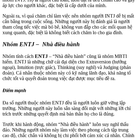
áp lực cho người khác, đặc biệt là cấp dưới của mình.
Ngoài ra, vì quá chăm chỉ làm việc nên nhóm người INTJ dễ bị mất
cân bằng trong cuộc sống. Những người này bị đánh giá là người
tham công tiếc việc mà bỏ bê, không vun đắp cho các mối quan hệ
xung quanh, đặc biệt là không biết cách chăm lo cho gia đình.
Nhóm ENTJ – Nhà điều hành
Nhóm tính cách
ENTJ
– “Nhà điều hành” cũng là nhóm MBTI
hiếm. ENTJ là những chữ cái đại diện cho Extraversion (hướng
ngoại), Intuition (trực giác), Thinking (suy nghĩ) và Judging (phán
đoán). Cá nhân thuộc nhóm này có kỹ năng lãnh đạo, khả năng tổ
chức tốt và quyết đoán trong việc đạt được mục tiêu đề ra.
Điểm mạnh
Đa số người thuộc nhóm ENTJ đều là người luôn giữ vững lập
trường. Những người này luôn sẵn sàng đối mặt với những lời chỉ
trích trước những quyết định mà bản thân họ cho là đúng.
Trước khi hành động, nhóm “Nhà điều hành” luôn suy nghĩ thấu
đáo. Những người nhóm này làm việc theo phong cách tập trung
cao độ, chắc chắn và không bị chi phối bởi cảm xúc cá nhân. Chính