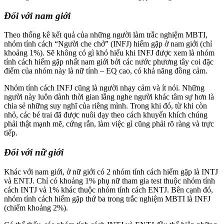
Đối với nam giới
Theo thống kê kết quả của những người làm trắc nghiệm MBTI,
nhóm tính cách “Người che chở” (INFJ) hiếm gặp ở nam giới (chỉ
khoảng 1%). Sẽ không có gì khó hiểu khi INFJ được xem là nhóm
tính cách hiếm gặp nhất nam giới bởi các nước phương tây coi đặc
điểm của nhóm này là nữ tính – EQ cao, có khả năng đồng cảm.
Nhóm tính cách INFJ cũng là người nhạy cảm và ít nói. Những
người này luôn dành thời gian lắng nghe người khác tâm sự hơn là
chia sẻ những suy nghĩ của riêng mình. Trong khi đó, từ khi còn
nhỏ, các bé trai đã được nuôi dạy theo cách khuyến khích chúng
phải thật mạnh mẽ, cứng rắn, làm việc gì cũng phải rõ ràng và trực
tiếp.
Đối với nữ giới
Khác với nam giới, ở nữ giới có 2 nhóm tính cách hiếm gặp là INTJ
và ENTJ. Chỉ có khoảng 1% phụ nữ tham gia test thuộc nhóm tính
cách INTJ và 1% khác thuộc nhóm tính cách ENTJ. Bên cạnh đó,
nhóm tính cách hiếm gặp thứ ba trong trắc nghiệm MBTI là INFJ
(chiếm khoảng 2%).