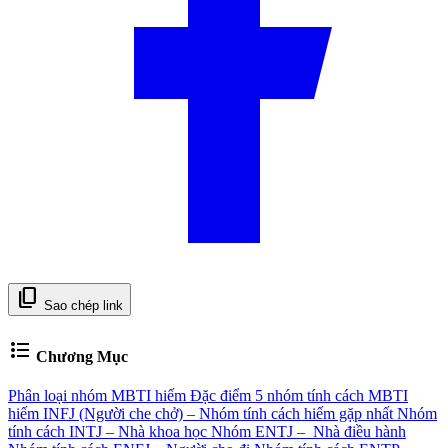
content_copy
Sao chép link
format_list_bulleted
Chương Mục
Phân loại nhóm MBTI hiếm
Đặc điểm 5 nhóm tính cách MBTI
hiếm
INFJ (Người che chở) – Nhóm tính cách hiếm gặp nhất
Nhóm
tính cách INTJ – Nhà khoa học
Nhóm ENTJ – Nhà điều hành