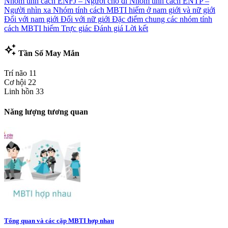
Nhóm tính cách ENFJ – Người cho đi
Nhóm tính cách ENTP –
Người nhìn xa
Nhóm tính cách MBTI hiếm ở nam giới và nữ giới
Đối với nam giới
Đối với nữ giới
Đặc điểm chung các nhóm tính
cách MBTI hiếm
Trực giác
Đánh giá
Lời kết
auto_awesome
Tần Số May Mắn
Trí não
11
Cơ hội
22
Linh hồn
33
Năng lượng tương quan
Tổng quan và các cặp MBTI hợp nhau