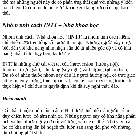
thế mà những người này dễ có phản ứng thái quá với những ý kiến
trái chiều. Do đó họ dễ bị người khác xem là người cố chấp, bảo
thủ.
Nhóm tính cách INTJ – Nhà khoa học
Nhóm tính cách “Nhà khoa học” (
INTJ
) là nhóm tính cách hiếm,
chỉ chiếm 2% trên tổng số người tham gia. Những người này được
biết đến với khả năng nhìn nhận vấn đề từ nhiều góc độ và có khả
năng phân tích nhạy bén, kỹ lưỡng.
INTJ là những chữ cái viết tắt của Introversion (hướng nội),
Intuition (trực giác), Thinking (suy nghĩ) và Judging (phán đoán).
Đa số cá nhân thuộc nhóm này đều là người hướng nội, có trực giác
tốt, giỏi lên ý tưởng, thích quan sát, lên kế hoạch kỹ càng trước khi
thực hiện và chỉ đưa ra quyết định khi đã suy nghĩ thấu đáo.
Điểm mạnh
Cá nhân thuộc nhóm tính cách INTJ được biết đến là người có tư
duy chiến lược, có tầm nhìn xa. Những người này có khả năng phân
tích và biết được nguy cơ đối với từng vấn đề cụ thể. Nhờ vậy mà
họ có khả năng lên kế hoạch tốt, luôn sẵn sàng đối phó với những
tình huống phát sinh.