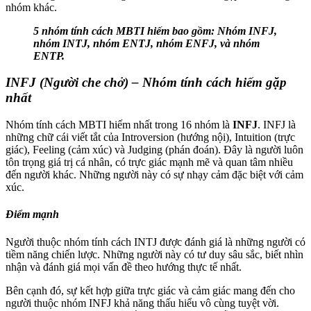
nhóm khác.
5 nhóm tính cách MBTI hiếm bao gồm: Nhóm INFJ,
nhóm INTJ, nhóm ENTJ, nhóm ENFJ, và nhóm
ENTP.
INFJ (Người che chở) – Nhóm tính cách hiếm gặp
nhất
Nhóm tính cách MBTI hiếm nhất trong 16 nhóm là
INFJ
. INFJ là
những chữ cái viết tắt của Introversion (hướng nội), Intuition (trực
giác), Feeling (cảm xúc) và Judging (phán đoán). Đây là người luôn
tôn trọng giá trị cá nhân, có trực giác mạnh mẽ và quan tâm nhiều
đến người khác. Những người này có sự nhạy cảm đặc biệt với cảm
xúc.
Điểm mạnh
Người thuộc nhóm tính cách INTJ được đánh giá là những người có
tiềm năng chiến lược. Những người này có tư duy sâu sắc, biết nhìn
nhận và đánh giá mọi vấn đề theo hướng thực tế nhất.
Bên cạnh đó, sự kết hợp giữa trực giác và cảm giác mang đến cho
người thuộc nhóm INFJ khả năng thấu hiểu vô cùng tuyệt vời.