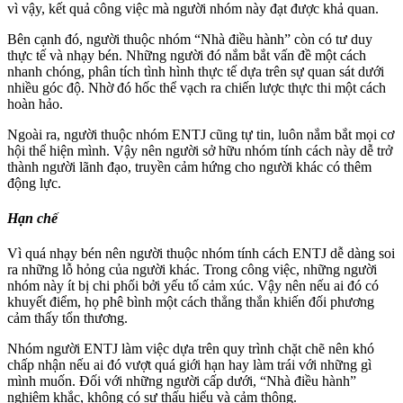
vì vậy, kết quả công việc mà người nhóm này đạt được khả quan.
Bên cạnh đó, người thuộc nhóm “Nhà điều hành” còn có tư duy
thực tế và nhạy bén. Những người đó nắm bắt vấn đề một cách
nhanh chóng, phân tích tình hình thực tế dựa trên sự quan sát dưới
nhiều góc độ. Nhờ đó hốc thể vạch ra chiến lược thực thi một cách
hoàn hảo.
Ngoài ra, người thuộc nhóm ENTJ cũng tự tin, luôn nắm bắt mọi cơ
hội thể hiện mình. Vậy nên người sở hữu nhóm tính cách này dễ trở
thành người lãnh đạo, truyền cảm hứng cho người khác có thêm
động lực.
Hạn chế
Vì quá nhạy bén nên người thuộc nhóm tính cách ENTJ dễ dàng soi
ra những lỗ hỏng của người khác. Trong công việc, những người
nhóm này ít bị chi phối bởi yếu tố cảm xúc. Vậy nên nếu ai đó có
khuyết điểm, họ phê bình một cách thẳng thắn khiến đối phương
cảm thấy tổn thương.
Nhóm người ENTJ làm việc dựa trên quy trình chặt chẽ nên khó
chấp nhận nếu ai đó vượt quá giới hạn hay làm trái với những gì
mình muốn. Đối với những người cấp dưới, “Nhà điều hành”
nghiêm khắc, không có sự thấu hiểu và cảm thông.