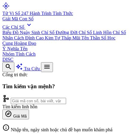
flare
Tử Vi Số 247
Hành Trình Tỉnh Thức
Giải Mã Con Số
expand_more
Các Chỉ Số
Biểu Đồ Ngày Sinh
Chỉ Số Đường Đời
Chỉ Số Linh Hồn
Chỉ Số
Nhân Cách
Đỉnh Cao Kim Tự Tháp
Mũi Tên Thần Số Học
Cung Hoàng Đạo
Ý Nghĩa Tên
Nhóm Tính Cách
DISC
search
auto_awesome
menu
Tra Cứu
Cổng tri thức
Tìm kiếm vận mệnh?
schema
Tìm kiếm linh hồn
explore
Giải Mã
info
Nhập tên, ngày sinh hoặc chủ đề bạn muốn khám phá