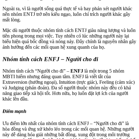
Ngoài ra, vì là người sống quá thực tế và hay phán xét người khác
nên nhóm ENTJ trở nên kiêu ngạo, luôn chỉ trích người khác gây
mất lòng.
Mặc dù người thuộc nhóm tính cách ENTJ giàu năng lượng và luôn
tiên phong trong mọi việc. Tuy nhiên có lúc những người này lại
biểu hiện quá bốc đồng và nóng nảy. Đây chính là nguyên nhân gây
ảnh hưởng đến các mối quan hệ xung quanh của họ.
Nhóm tính cách ENFJ – Người cho đi
Nhóm tính cách “Người cho đi” –
ENFJ
là một trong 5 nhóm
MBTI hiếm nhưng đáng quan tâm. ENFJ là viết tắt của
Extraversion (hướng ngoại), Intuition (trực giác), Feeling (cảm xúc)
và Judging (phán đoán). Đa số người thuộc nhóm này đều có khả
năng giao tiếp xã hội tốt. Hơn nữa, họ luôn đặt lợi ích của người
khác lên đầu.
Điểm mạnh
Ưu điểm lớn nhất của nhóm tính cách ENFJ – “Người cho đi” là
hòa đồng và ứng xử khéo léo trong các mối quan hệ. Những người
này dễ dàng hóa giải những bất đồng, xung đột trong môi trường