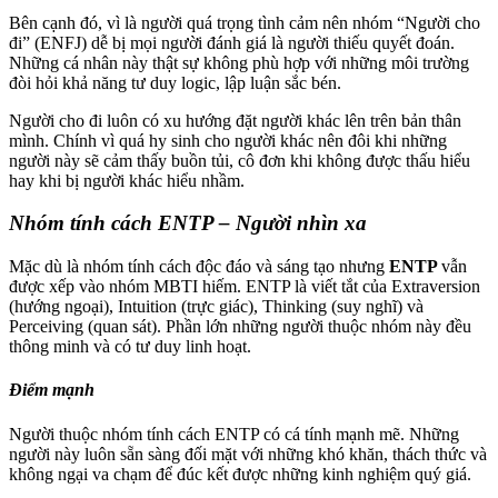
Bên cạnh đó, vì là người quá trọng tình cảm nên nhóm “Người cho
đi” (ENFJ) dễ bị mọi người đánh giá là người thiếu quyết đoán.
Những cá nhân này thật sự không phù hợp với những môi trường
đòi hỏi khả năng tư duy logic, lập luận sắc bén.
Người cho đi luôn có xu hướng đặt người khác lên trên bản thân
mình. Chính vì quá hy sinh cho người khác nên đôi khi những
người này sẽ cảm thấy buồn tủi, cô đơn khi không được thấu hiểu
hay khi bị người khác hiểu nhầm.
Nhóm tính cách ENTP – Người nhìn xa
Mặc dù là nhóm tính cách độc đáo và sáng tạo nhưng
ENTP
vẫn
được xếp vào nhóm MBTI hiếm. ENTP là viết tắt của Extraversion
(hướng ngoại), Intuition (trực giác), Thinking (suy nghĩ) và
Perceiving (quan sát). Phần lớn những người thuộc nhóm này đều
thông minh và có tư duy linh hoạt.
Điểm mạnh
Người thuộc nhóm tính cách ENTP có cá tính mạnh mẽ. Những
người này luôn sẵn sàng đối mặt với những khó khăn, thách thức và
không ngại va chạm để đúc kết được những kinh nghiệm quý giá.