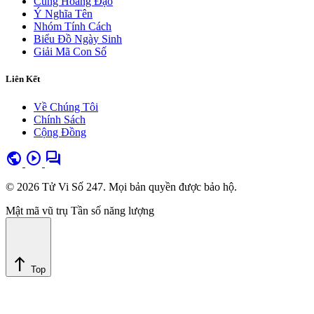
Cung Hoàng Đạo
Ý Nghĩa Tên
Nhóm Tính Cách
Biểu Đồ Ngày Sinh
Giải Mã Con Số
Liên Kết
Về Chúng Tôi
Chính Sách
Cộng Đồng
public
play_circle
forum
© 2026 Tử Vi Số 247. Mọi bản quyền được bảo hộ.
Mật mã vũ trụ
Tần số năng lượng
north
Top