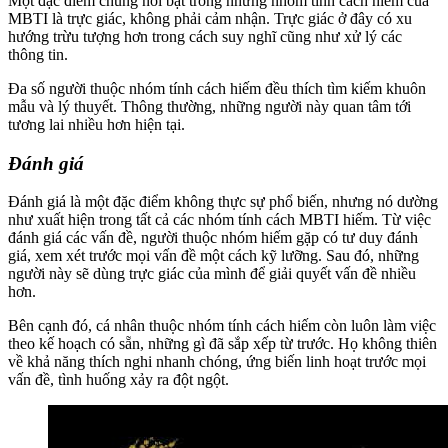
Một đặc điểm chung nổi bật trong những nhóm tính cách hiếm của
MBTI là trực giác, không phải cảm nhận. Trực giác ở đây có xu
hướng trừu tượng hơn trong cách suy nghĩ cũng như xử lý các
thông tin.
Đa số người thuộc nhóm tính cách hiếm đều thích tìm kiếm khuôn
mẫu và lý thuyết. Thông thường, những người này quan tâm tới
tương lai nhiều hơn hiện tại.
Đánh giá
Đánh giá là một đặc điểm không thực sự phổ biến, nhưng nó dường
như xuất hiện trong tất cả các nhóm tính cách MBTI hiếm. Từ việc
đánh giá các vấn đề, người thuộc nhóm hiếm gặp có tư duy đánh
giá, xem xét trước mọi vấn đề một cách kỹ lưỡng. Sau đó, những
người này sẽ dùng trực giác của mình để giải quyết vấn đề nhiều
hơn.
Bên cạnh đó, cá nhân thuộc nhóm tính cách hiếm còn luôn làm việc
theo kế hoạch có sẵn, những gì đã sắp xếp từ trước. Họ không thiên
về khả năng thích nghi nhanh chóng, ứng biến linh hoạt trước mọi
vấn đề, tình huống xảy ra đột ngột.