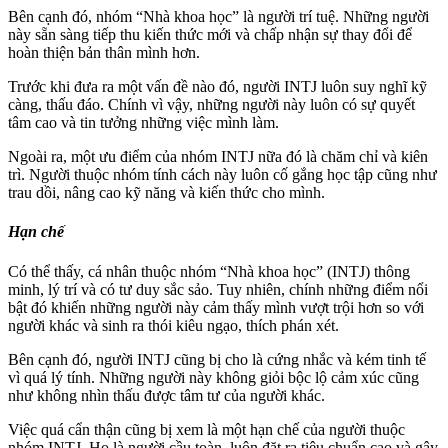
Bên cạnh đó, nhóm “Nhà khoa học” là người trí tuệ. Những người
này sẵn sàng tiếp thu kiến thức mới và chấp nhận sự thay đổi để
hoàn thiện bản thân mình hơn.
Trước khi đưa ra một vấn đề nào đó, người INTJ luôn suy nghĩ kỹ
càng, thấu đáo. Chính vì vậy, những người này luôn có sự quyết
tâm cao và tin tưởng những việc mình làm.
Ngoài ra, một ưu điểm của nhóm INTJ nữa đó là chăm chỉ và kiên
trì. Người thuộc nhóm tính cách này luôn cố gắng học tập cũng như
trau dồi, nâng cao kỹ năng và kiến thức cho mình.
Hạn chế
Có thể thấy, cá nhân thuộc nhóm “Nhà khoa học” (INTJ) thông
minh, lý trí và có tư duy sắc sảo. Tuy nhiên, chính những điểm nổi
bật đó khiến những người này cảm thấy mình vượt trội hơn so với
người khác và sinh ra thói kiêu ngạo, thích phán xét.
Bên cạnh đó, người INTJ cũng bị cho là cứng nhắc và kém tinh tế
vì quá lý tính. Những người này không giỏi bộc lộ cảm xúc cũng
như không nhìn thấu được tâm tư của người khác.
Việc quá cẩn thận cũng bị xem là một hạn chế của người thuộc
nhóm INTJ. Họ là người cầu toàn, luôn đặt ra tiêu chuẩn cao và gây