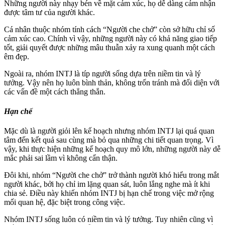
Những người này nhạy bén về mặt cảm xúc, họ dễ dàng cảm nhận
được tâm tư của người khác.
Cá nhân thuộc nhóm tính cách “Người che chở” còn sở hữu chỉ số
cảm xúc cao. Chính vì vậy, những người này có khả năng giao tiếp
tốt, giải quyết được những mâu thuẫn xảy ra xung quanh một cách
êm đẹp.
Ngoài ra, nhóm INTJ là típ người sống dựa trên niềm tin và lý
tưởng. Vậy nên họ luôn bình thản, không trốn tránh mà đối diện với
các vấn đề một cách thẳng thắn.
Hạn chế
Mặc dù là người giỏi lên kế hoạch nhưng nhóm INTJ lại quá quan
tâm đến kết quả sau cùng mà bỏ qua những chi tiết quan trọng. Vì
vậy, khi thực hiện những kế hoạch quy mô lớn, những người này dễ
mắc phải sai lầm vì không cẩn thận.
Đôi khi, nhóm “Người che chở” trở thành người khó hiểu trong mắt
người khác, bởi họ chỉ im lặng quan sát, luôn lắng nghe mà ít khi
chia sẻ. Điều này khiến nhóm INTJ bị hạn chế trong việc mở rộng
mối quan hệ, đặc biệt trong công việc.
Nhóm INTJ sống luôn có niềm tin và lý tưởng. Tuy nhiên cũng vì