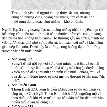
Trong tình yêu, có người chung thủy sắt son, nhưng
cũng có những cung hoàng đạo mang tính cách đa tình
– dễ rung động hoặc lăng nhăng – khó ổn định.
Ngoài Top 5 cung hoàng đạo nam lăng nhăng nhất khi yêu, bạn có
biết rằng cũng tồn tại những cô nàng thuộc nhóm các cung hoàng
đạo nữ đa tình không kém cạnh? Họ thường gây ấn tượng mạnh mẽ
với người khác giới nhờ sự quyến rũ, tính cách cởi mở và khả năng
giao tiếp lôi cuốn. Dưới đây là những cung hoàng đạo nữ thường
được nhắc đến nhiều nhất:
Nữ Song Tử
Song Tử nữ
nổi bật với sự thông minh, hoạt bát và óc hài
hước. Chính sự linh hoạt và khả năng trò chuyện duyên dáng
khiến họ dễ dàng thu hút ánh nhìn của nhiều chàng trai. Vì
quá dễ rung động trước sự mới mẻ, họ thường bị gắn mác “đa
tình”.
Nữ Thiên Bình
Thiên Bình
được xem là biểu tượng của sự duyên dáng và
lãng mạn. Các cô gái Thiên Bình thích được ngưỡng mộ và
theo đuổi, đôi khi vì sợ mất đi sự hấp dẫn mà họ dễ bước vào
nhiều mối quan hệ cùng lúc.
Nữ Nhân Mã