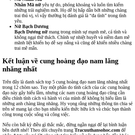
Nhân Mã nữ
yêu tự do, phóng khoáng và luôn tìm kiếm
những trải nghiệm mới. Họ dễ bị hấp dẫn bởi những chàng
trai thú vị, vì vậy thường bị đánh giá là “đa tình” trong tình
yêu.
Nữ Bạch Dương
Bạch Dương nữ
mang trong mình sự mạnh mẽ, cá tính và
không ngại thử thách. Chính sự nhiệt huyết và niềm đam mê
mãnh liệt khiến họ dễ say nắng và cũng dễ khiến nhiều chàng
trai mê mẩn.
Kết luận về cung hoàng đạo nam lăng
nhăng nhất
Trên đây là danh sách top 5 cung hoàng đạo nam lăng nhăng nhất
trong 12 chòm sao. Tuy một phần do tính cách của các cung hoàng
đạo này gây hiểu lầm, nhưng các nam cung hoàng đạo cũng cần
điều chỉnh tính cách và hành vi của mình để không bị hiểu lầm là
những anh chàng lăng nhăng. Hy vọng rằng những thông tin chia sẻ
trên sẽ mang lại cho bạn nhiều kiến thức hữu ích và chúc bạn thành
công trong cuộc sống và công việc.
Nếu còn bất kỳ điều gì thắc mắc, đừng ngần ngại để lại bình luận
bên dưới nhé! Theo dõi chuyên trang
Tracuuthansohoc.com
để