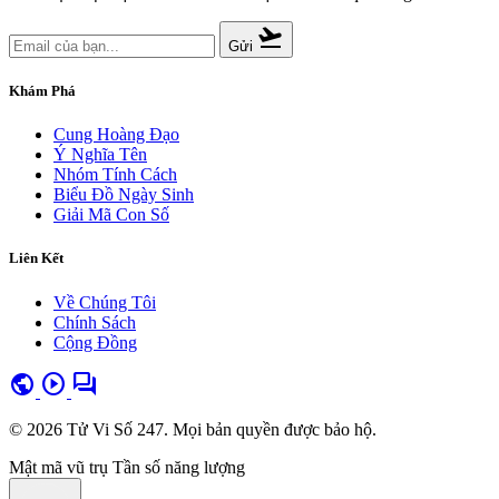
flight_takeoff
Gửi
Khám Phá
Cung Hoàng Đạo
Ý Nghĩa Tên
Nhóm Tính Cách
Biểu Đồ Ngày Sinh
Giải Mã Con Số
Liên Kết
Về Chúng Tôi
Chính Sách
Cộng Đồng
public
play_circle
forum
© 2026 Tử Vi Số 247. Mọi bản quyền được bảo hộ.
Mật mã vũ trụ
Tần số năng lượng