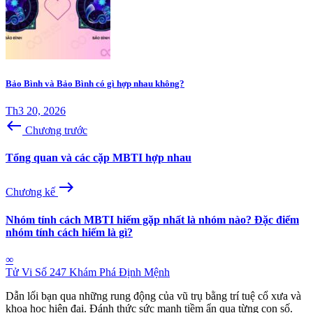
Bảo Bình và Bảo Bình có gì hợp nhau không?
Th3 20, 2026
west
Chương trước
Tổng quan và các cặp MBTI hợp nhau
east
Chương kế
Nhóm tính cách MBTI hiếm gặp nhất là nhóm nào? Đặc điểm
nhóm tính cách hiếm là gì?
∞
Tử Vi Số 247
Khám Phá Định Mệnh
Dẫn lối bạn qua những rung động của vũ trụ bằng trí tuệ cổ xưa và
khoa học hiện đại. Đánh thức sức mạnh tiềm ẩn qua từng con số.