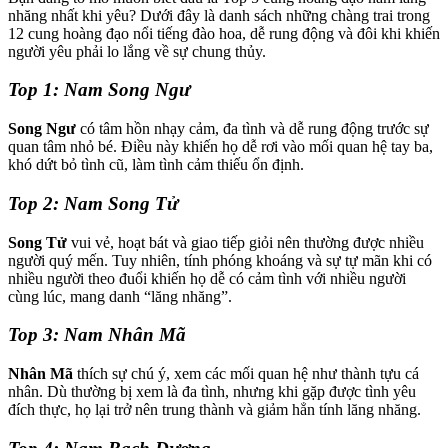
nhăng nhất khi yêu? Dưới đây là danh sách những chàng trai trong
12 cung hoàng đạo nổi tiếng đào hoa, dễ rung động và đôi khi khiến
người yêu phải lo lắng về sự chung thủy.
Top 1: Nam Song Ngư
Song Ngư
có tâm hồn nhạy cảm, đa tình và dễ rung động trước sự
quan tâm nhỏ bé. Điều này khiến họ dễ rơi vào mối quan hệ tay ba,
khó dứt bỏ tình cũ, làm tình cảm thiếu ổn định.
Top 2: Nam Song Tử
Song Tử
vui vẻ, hoạt bát và giao tiếp giỏi nên thường được nhiều
người quý mến. Tuy nhiên, tính phóng khoáng và sự tự mãn khi có
nhiều người theo đuổi khiến họ dễ có cảm tình với nhiều người
cùng lúc, mang danh “lăng nhăng”.
Top 3: Nam Nhân Mã
Nhân Mã
thích sự chú ý, xem các mối quan hệ như thành tựu cá
nhân. Dù thường bị xem là đa tình, nhưng khi gặp được tình yêu
đích thực, họ lại trở nên trung thành và giảm hẳn tính lăng nhăng.