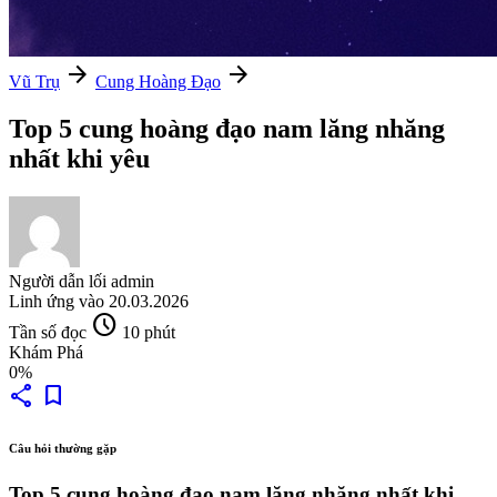
arrow_forward
arrow_forward
Vũ Trụ
Cung Hoàng Đạo
Top 5 cung hoàng đạo nam lăng nhăng
nhất khi yêu
Người dẫn lối
admin
Linh ứng vào
20.03.2026
schedule
Tần số đọc
10 phút
Khám Phá
0%
share
bookmark
Câu hỏi thường gặp
Top 5 cung hoàng đạo nam lăng nhăng nhất khi