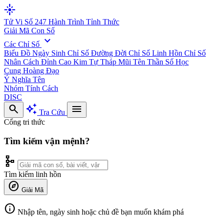
flare
Tử Vi Số 247
Hành Trình Tỉnh Thức
Giải Mã Con Số
expand_more
Các Chỉ Số
Biểu Đồ Ngày Sinh
Chỉ Số Đường Đời
Chỉ Số Linh Hồn
Chỉ Số
Nhân Cách
Đỉnh Cao Kim Tự Tháp
Mũi Tên Thần Số Học
Cung Hoàng Đạo
Ý Nghĩa Tên
Nhóm Tính Cách
DISC
search
auto_awesome
menu
Tra Cứu
Cổng tri thức
Tìm kiếm vận mệnh?
schema
Tìm kiếm linh hồn
explore
Giải Mã
info
Nhập tên, ngày sinh hoặc chủ đề bạn muốn khám phá