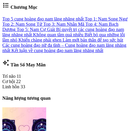
format_list_bulleted
Chương Mục
Top 5 cung hoàng đạo nam lăng nhăng nhất
Top 1: Nam Song Ngư
Top 2: Nam Song Tử
Top 3: Nam Nhân Mã
Top 4: Nam Bạch
Dương
Top 5: Nam Cự Giải
Bí quyết trị các cung hoàng đạo nam
lăng nhăng nhất
Không quan tâm quá nhiều
Biết bỏ qua những lỗi
lầm nhỏ
Khiến chàng phải ghen
Làm mới bản thân để tạo sức hút
Các cung hoàng đạo nữ đa tình – Cung hoàng đạo nam lăng nhăng
nhất
Kết luận về cung hoàng đạo nam lăng nhăng nhất
auto_awesome
Tần Số May Mắn
Trí não
11
Cơ hội
22
Linh hồn
33
Năng lượng tương quan