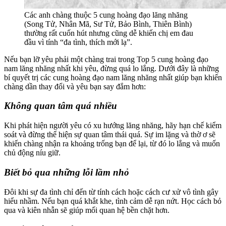
Các anh chàng thuộc 5 cung hoàng đạo lăng nhăng
(Song Tử, Nhân Mã, Sư Tử, Bảo Bình, Thiên Bình)
thường rất cuốn hút nhưng cũng dễ khiến chị em đau
đầu vì tính “đa tình, thích mới lạ”.
Nếu bạn lỡ yêu phải một chàng trai trong Top 5 cung hoàng đạo
nam lăng nhăng nhất khi yêu, đừng quá lo lắng. Dưới đây là những
bí quyết trị các cung hoàng đạo nam lăng nhăng nhất giúp bạn khiến
chàng dần thay đổi và yêu bạn say đắm hơn:
Không quan tâm quá nhiều
Khi phát hiện người yêu có xu hướng lăng nhăng, hãy hạn chế kiểm
soát và đừng thể hiện sự quan tâm thái quá. Sự im lặng và thờ ơ sẽ
khiến chàng nhận ra khoảng trống bạn để lại, từ đó lo lắng và muốn
chủ động níu giữ.
Biết bỏ qua những lỗi lầm nhỏ
Đôi khi sự đa tình chỉ đến từ tính cách hoặc cách cư xử vô tình gây
hiểu nhầm. Nếu bạn quá khắt khe, tình cảm dễ rạn nứt. Học cách bỏ
qua và kiên nhẫn sẽ giúp mối quan hệ bền chặt hơn.