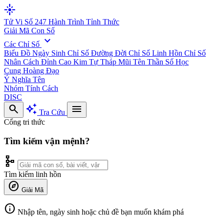
flare
Tử Vi Số 247
Hành Trình Tỉnh Thức
Giải Mã Con Số
expand_more
Các Chỉ Số
Biểu Đồ Ngày Sinh
Chỉ Số Đường Đời
Chỉ Số Linh Hồn
Chỉ Số
Nhân Cách
Đỉnh Cao Kim Tự Tháp
Mũi Tên Thần Số Học
Cung Hoàng Đạo
Ý Nghĩa Tên
Nhóm Tính Cách
DISC
search
auto_awesome
menu
Tra Cứu
Cổng tri thức
Tìm kiếm vận mệnh?
schema
Tìm kiếm linh hồn
explore
Giải Mã
info
Nhập tên, ngày sinh hoặc chủ đề bạn muốn khám phá