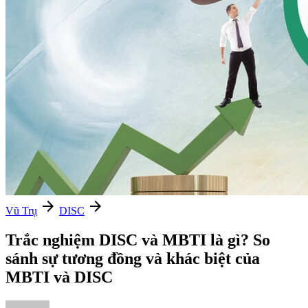
arrow_forward
arrow_forward
Vũ Trụ
DISC
Trắc nghiệm DISC và MBTI là gì? So
sánh sự tương đồng và khác biệt của
MBTI và DISC