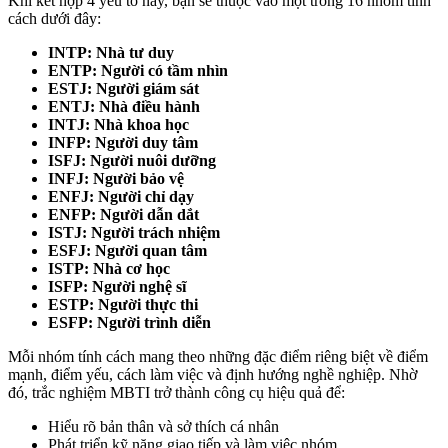
Khi kết hợp 4 yếu tố này, bạn sẽ thuộc vào một trong 16 nhóm tính
cách dưới đây:
INTP: Nhà tư duy
ENTP: Người có tầm nhìn
ESTJ: Người giám sát
ENTJ: Nhà điều hành
INTJ: Nhà khoa học
INFP: Người duy tâm
ISFJ: Người nuôi dưỡng
INFJ: Người bảo vệ
ENFJ: Người chỉ dạy
ENFP: Người dẫn dắt
ISTJ: Người trách nhiệm
ESFJ: Người quan tâm
ISTP: Nhà cơ học
ISFP: Người nghệ sĩ
ESTP: Người thực thi
ESFP: Người trình diễn
Mỗi nhóm tính cách mang theo những đặc điểm riêng biệt về điểm
mạnh, điểm yếu, cách làm việc và định hướng nghề nghiệp. Nhờ
đó, trắc nghiệm MBTI trở thành công cụ hiệu quả để:
Hiểu rõ bản thân và sở thích cá nhân
Phát triển kỹ năng giao tiếp và làm việc nhóm