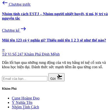
west
Chương trước
Nhóm tính cách ESTJ – Nhóm người nhiệt huyết, tỉ mỉ, lý trí và
nguyên tắc
east
Chương kế
Mũi tên 123 có ý nghĩa gì? Thiếu mũi tên 1 2 3 sẽ như thế nào?
∞
Tử Vi Số 247
Khám Phá Định Mệnh
Dẫn lối bạn qua những rung động của vũ trụ bằng trí tuệ cổ xưa và
khoa học hiện đại. Đánh thức sức mạnh tiềm ẩn qua từng con số.
flight_takeoff
Gửi
Khám Phá
Cung Hoàng Đạo
Ý Nghĩa Tên
Nhóm Tính Cách