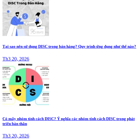
Tại sao nên sử dụng DISC trong bán hàng? Quy trình ứng dụng như thế nào?
Th3 20, 2026
Có mấy nhóm tính cách DISC? Ý nghĩa các nhóm tính cách DISC trong phát
triển bản thân
Th3 20, 2026