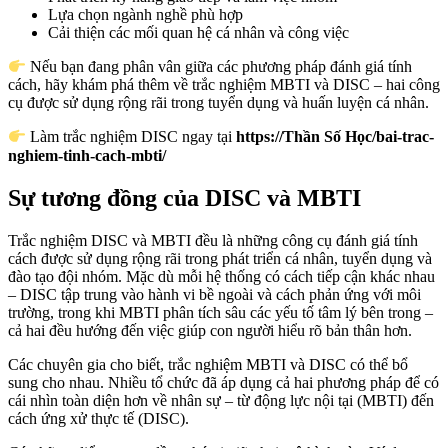
Lựa chọn ngành nghề phù hợp
Cải thiện các mối quan hệ cá nhân và công việc
Nếu bạn đang phân vân giữa các phương pháp đánh giá tính
cách, hãy khám phá thêm về trắc nghiệm MBTI và DISC – hai công
cụ được sử dụng rộng rãi trong tuyển dụng và huấn luyện cá nhân.
Làm trắc nghiệm DISC ngay tại
https://Thần Số Học/bai-trac-
nghiem-tinh-cach-mbti/
Sự tương đồng của DISC và MBTI
Trắc nghiệm DISC và MBTI đều là những công cụ đánh giá tính
cách được sử dụng rộng rãi trong phát triển cá nhân, tuyển dụng và
đào tạo đội nhóm. Mặc dù mỗi hệ thống có cách tiếp cận khác nhau
– DISC tập trung vào hành vi bề ngoài và cách phản ứng với môi
trường, trong khi MBTI phân tích sâu các yếu tố tâm lý bên trong –
cả hai đều hướng đến việc giúp con người hiểu rõ bản thân hơn.
Các chuyên gia cho biết, trắc nghiệm MBTI và DISC có thể bổ
sung cho nhau. Nhiều tổ chức đã áp dụng cả hai phương pháp để có
cái nhìn toàn diện hơn về nhân sự – từ động lực nội tại (MBTI) đến
cách ứng xử thực tế (DISC).