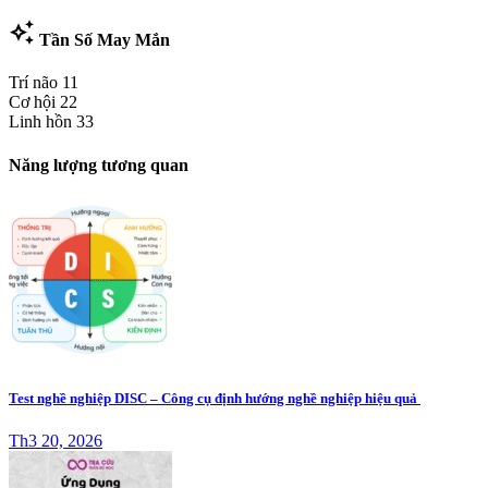
auto_awesome
Tần Số May Mắn
Trí não
11
Cơ hội
22
Linh hồn
33
Năng lượng tương quan
Test nghề nghiệp DISC – Công cụ định hướng nghề nghiệp hiệu quả
Th3 20, 2026