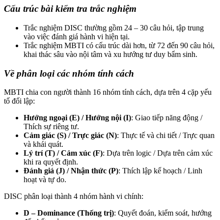
Cấu trúc bài kiểm tra trắc nghiệm
Trắc nghiệm DISC thường gồm 24 – 30 câu hỏi, tập trung
vào việc đánh giá hành vi hiện tại.
Trắc nghiệm MBTI có cấu trúc dài hơn, từ 72 đến 90 câu hỏi,
khai thác sâu vào nội tâm và xu hướng tư duy bẩm sinh.
Về phân loại các nhóm tính cách
MBTI chia con người thành 16 nhóm tính cách, dựa trên 4 cặp yếu
tố đối lập:
Hướng ngoại (E) / Hướng nội (I)
: Giao tiếp năng động /
Thích sự riêng tư.
Cảm giác (S) / Trực giác (N)
: Thực tế và chi tiết / Trực quan
và khái quát.
Lý trí (T) / Cảm xúc (F)
: Dựa trên logic / Dựa trên cảm xúc
khi ra quyết định.
Đánh giá (J) / Nhận thức (P)
: Thích lập kế hoạch / Linh
hoạt và tự do.
DISC phân loại thành 4 nhóm hành vi chính:
D – Dominance (Thống trị)
: Quyết đoán, kiểm soát, hướng