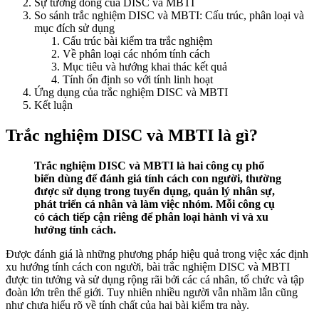
Sự tương đồng của DISC và MBTI
So sánh trắc nghiệm DISC và MBTI: Cấu trúc, phân loại và
mục đích sử dụng
Cấu trúc bài kiểm tra trắc nghiệm
Về phân loại các nhóm tính cách
Mục tiêu và hướng khai thác kết quả
Tính ổn định so với tính linh hoạt
Ứng dụng của trắc nghiệm DISC và MBTI
Kết luận
Trắc nghiệm DISC và MBTI là gì?
Trắc nghiệm DISC và MBTI là hai công cụ phổ
biến dùng để đánh giá tính cách con người, thường
được sử dụng trong tuyển dụng, quản lý nhân sự,
phát triển cá nhân và làm việc nhóm. Mỗi công cụ
có cách tiếp cận riêng để phân loại hành vi và xu
hướng tính cách.
Được đánh giá là những phương pháp hiệu quả trong việc xác định
xu hướng tính cách con người, bài trắc nghiệm DISC và MBTI
được tin tưởng và sử dụng rộng rãi bởi các cá nhân, tổ chức và tập
đoàn lớn trên thế giới. Tuy nhiên nhiều người vẫn nhầm lẫn cũng
như chưa hiểu rõ về tính chất của hai bài kiểm tra này.