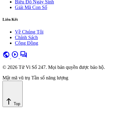
Biểu Đồ Ngày Sinh
Giải Mã Con Số
Liên Kết
Về Chúng Tôi
Chính Sách
Cộng Đồng
public
play_circle
forum
© 2026 Tử Vi Số 247. Mọi bản quyền được bảo hộ.
Mật mã vũ trụ
Tần số năng lượng
north
Top