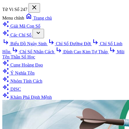
close
Tử Vi Số 247
home
Menu chính
Trang chủ
auto_awesome
Giải Mã Con Số
auto_awesome
expand_more
Các Chỉ Số
subdirectory_arrow_right
subdirectory_arrow_right
subdirectory_arrow_right
Biểu Đồ Ngày Sinh
Chỉ Số Đường Đời
Chỉ Số Linh
subdirectory_arrow_right
subdirectory_arrow_right
subdirectory_arrow_right
Hồn
Chỉ Số Nhân Cách
Đỉnh Cao Kim Tự Tháp
Mũi
Tên Thần Số Học
auto_awesome
Cung Hoàng Đạo
auto_awesome
Ý Nghĩa Tên
auto_awesome
Nhóm Tính Cách
auto_awesome
DISC
auto_awesome
Khám Phá Định Mệnh