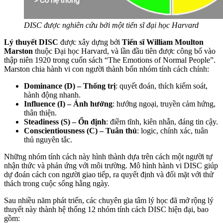
DISC được nghiên cứu bởi một tiến sĩ đại học Harvard
Lý thuyết DISC
được xây dựng bởi
Tiến sĩ William Moulton
Marston
thuộc Đại học Harvard, và lần đầu tiên được công bố vào
thập niên 1920 trong cuốn sách “The Emotions of Normal People”.
Marston chia hành vi con người thành bốn nhóm tính cách chính:
Dominance (D) – Thống trị
: quyết đoán, thích kiểm soát,
hành động nhanh.
Influence (I) – Ảnh hưởng
: hướng ngoại, truyền cảm hứng,
thân thiện.
Steadiness (S) – Ổn định
: điềm tĩnh, kiên nhẫn, đáng tin cậy.
Conscientiousness (C) – Tuân thủ
: logic, chính xác, tuân
thủ nguyên tắc.
Những nhóm tính cách này hình thành dựa trên cách một người tự
nhận thức và phản ứng với môi trường. Mô hình hành vi DISC giúp
dự đoán cách con người giao tiếp, ra quyết định và đối mặt với thử
thách trong cuộc sống hằng ngày.
Sau nhiều năm phát triển, các chuyên gia tâm lý học đã mở rộng lý
thuyết này thành hệ thống 12 nhóm tính cách DISC hiện đại, bao
gồm: