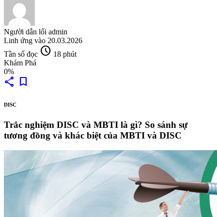
Người dẫn lối
admin
Linh ứng vào
20.03.2026
schedule
Tần số đọc
18 phút
Khám Phá
0%
share
bookmark
DISC
Trắc nghiệm DISC và MBTI là gì? So sánh sự
tương đồng và khác biệt của MBTI và DISC