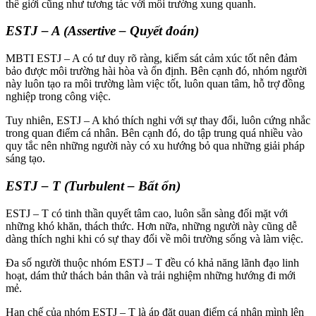
thế giới cũng như tương tác với môi trường xung quanh.
ESTJ – A (Assertive – Quyết đoán)
MBTI ESTJ – A có tư duy rõ ràng, kiểm sát cảm xúc tốt nên đảm
bảo được môi trường hài hòa và ổn định. Bên cạnh đó, nhóm người
này luôn tạo ra môi trường làm việc tốt, luôn quan tâm, hỗ trợ đồng
nghiệp trong công việc.
Tuy nhiên, ESTJ – A khó thích nghi với sự thay đổi, luôn cứng nhắc
trong quan điểm cá nhân. Bên cạnh đó, do tập trung quá nhiều vào
quy tắc nên những người này có xu hướng bỏ qua những giải pháp
sáng tạo.
ESTJ – T (Turbulent – Bất ổn)
ESTJ – T có tinh thần quyết tâm cao, luôn sẵn sàng đối mặt với
những khó khăn, thách thức. Hơn nữa, những người này cũng dễ
dàng thích nghi khi có sự thay đổi về môi trường sống và làm việc.
Đa số người thuộc nhóm ESTJ – T đều có khả năng lãnh đạo linh
hoạt, dám thử thách bản thân và trải nghiệm những hướng đi mới
mẻ.
Hạn chế của nhóm ESTJ – T là áp đặt quan điểm cá nhân mình lên