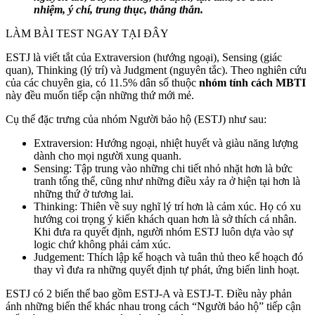
nhiệm, ý chí, trung thục, thẳng thắn.
LÀM BÀI TEST NGAY TẠI ĐÂY
ESTJ là viết tắt của Extraversion (hướng ngoại), Sensing (giác
quan), Thinking (lý trí) và Judgment (nguyên tắc). Theo nghiên cứu
của các chuyên gia, có 11.5% dân số thuộc
nhóm tính cách MBTI
này đều muốn tiếp cận những thứ mới mẻ.
Cụ thể đặc trưng của nhóm Người bảo hộ (ESTJ) như sau:
Extraversion: Hướng ngoại, nhiệt huyết và giàu năng lượng
dành cho mọi người xung quanh.
Sensing: Tập trung vào những chi tiết nhỏ nhặt hơn là bức
tranh tổng thể, cũng như những điều xảy ra ở hiện tại hơn là
những thứ ở tương lai.
Thinking: Thiên về suy nghĩ lý trí hơn là cảm xúc. Họ có xu
hướng coi trọng ý kiến khách quan hơn là sở thích cá nhân.
Khi đưa ra quyết định, người nhóm ESTJ luôn dựa vào sự
logic chứ không phải cảm xúc.
Judgement: Thích lập kế hoạch và tuân thủ theo kế hoạch đó
thay vì đưa ra những quyết định tự phát, ứng biến linh hoạt.
ESTJ có 2 biến thể bao gồm ESTJ-A và ESTJ-T. Điều này phản
ánh những biến thể khác nhau trong cách “Người bảo hộ” tiếp cận