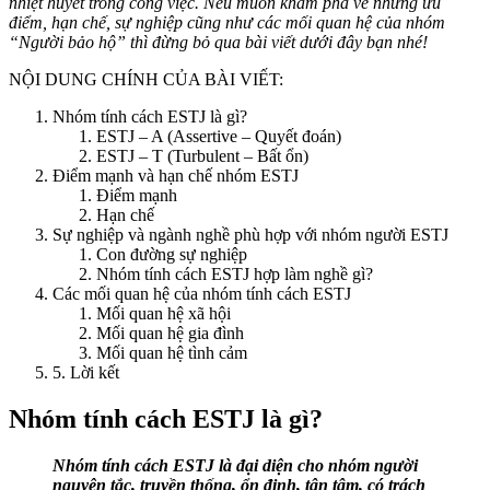
nhiệt huyết trong công việc. Nếu muốn khám phá về những ưu
điểm, hạn chế, sự nghiệp cũng như các mối quan hệ của nhóm
“Người bảo hộ” thì đừng bỏ qua bài viết dưới đây bạn nhé!
NỘI DUNG CHÍNH CỦA BÀI VIẾT:
Nhóm tính cách ESTJ là gì?
ESTJ – A (Assertive – Quyết đoán)
ESTJ – T (Turbulent – Bất ổn)
Điểm mạnh và hạn chế nhóm ESTJ
Điểm mạnh
Hạn chế
Sự nghiệp và ngành nghề phù hợp với nhóm người ESTJ
Con đường sự nghiệp
Nhóm tính cách ESTJ hợp làm nghề gì?
Các mối quan hệ của nhóm tính cách ESTJ
Mối quan hệ xã hội
Mối quan hệ gia đình
Mối quan hệ tình cảm
5. Lời kết
Nhóm tính cách ESTJ là gì?
Nhóm tính cách ESTJ là đại diện cho nhóm người
nguyên tắc, truyền thống, ổn định, tận tâm, có trách