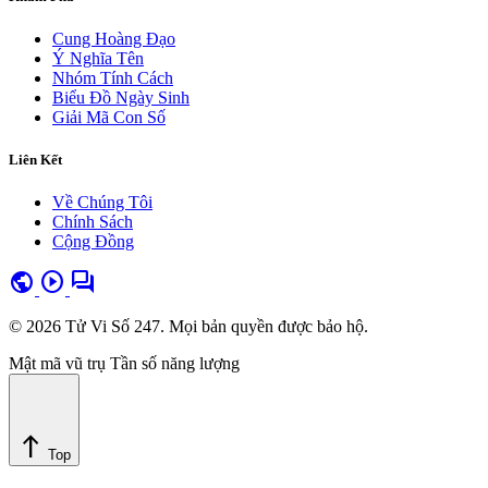
Cung Hoàng Đạo
Ý Nghĩa Tên
Nhóm Tính Cách
Biểu Đồ Ngày Sinh
Giải Mã Con Số
Liên Kết
Về Chúng Tôi
Chính Sách
Cộng Đồng
public
play_circle
forum
© 2026 Tử Vi Số 247. Mọi bản quyền được bảo hộ.
Mật mã vũ trụ
Tần số năng lượng
north
Top