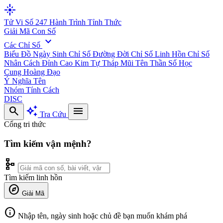
flare
Tử Vi Số 247
Hành Trình Tỉnh Thức
Giải Mã Con Số
expand_more
Các Chỉ Số
Biểu Đồ Ngày Sinh
Chỉ Số Đường Đời
Chỉ Số Linh Hồn
Chỉ Số
Nhân Cách
Đỉnh Cao Kim Tự Tháp
Mũi Tên Thần Số Học
Cung Hoàng Đạo
Ý Nghĩa Tên
Nhóm Tính Cách
DISC
search
auto_awesome
menu
Tra Cứu
Cổng tri thức
Tìm kiếm vận mệnh?
schema
Tìm kiếm linh hồn
explore
Giải Mã
info
Nhập tên, ngày sinh hoặc chủ đề bạn muốn khám phá