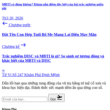
MBTI có đúng không? Khám phá điểm đặc biệt của bài trắc nghiệm miễn
phí
Th3 20, 2026
west
Chương trước
Đặt Tên Con Hợp Tuổi Bố Mẹ Mang Lại Điều May Mắn
east
Chương kế
Trắc nghiệm DISC và MBTI là gì? So sánh sự tương đồng và
khác biệt của MBTI và DISC
∞
Tử Vi Số 247
Khám Phá Định Mệnh
Dẫn lối bạn qua những rung động của vũ trụ bằng trí tuệ cổ xưa và
khoa học hiện đại. Đánh thức sức mạnh tiềm ẩn qua từng con số.
flight_takeoff
Gửi
Khám Phá