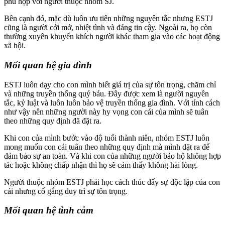
phù hợp với người thuộc nhóm SJ.
Bên cạnh đó, mặc dù luôn ưu tiên những nguyên tắc nhưng ESTJ
cũng là người cởi mở, nhiệt tình và đáng tin cậy. Ngoài ra, họ còn
thường xuyên khuyến khích người khác tham gia vào các hoạt động
xã hội.
Mối quan hệ gia đình
ESTJ luôn dạy cho con mình biết giá trị của sự tôn trọng, chăm chỉ
và những truyền thống quý báu. Đây được xem là người nguyên
tắc, kỷ luật và luôn luôn bảo vệ truyền thống gia đình. Với tính cách
như vậy nên những người này hy vọng con cái của mình sẽ tuân
theo những quy định đã đặt ra.
Khi con của mình bước vào độ tuổi thành niên, nhóm ESTJ luôn
mong muốn con cái tuân theo những quy định mà mình đặt ra để
đảm bảo sự an toàn. Và khi con của những người bảo hộ không hợp
tác hoặc không chấp nhận thì họ sẽ cảm thấy không hài lòng.
Người thuộc nhóm ESTJ phải học cách thúc đẩy sự độc lập của con
cái nhưng cố gắng duy trì sự tôn trọng.
Mối quan hệ tình cảm