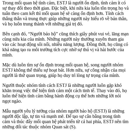
Trong mối quan hệ tình cảm, ESTJ là người ổn định, tình cảm ít có
sự thay đổi theo thời gian. Đặc biệt, khi nửa kia luôn tôn trọng họ và
tuân theo cam kết thì mối quan hệ sẽ càng ổn định hơn. Tính cách
thẳng thắn và trung thực giúp những người này hiểu rõ về bản thân,
và họ luôn trung thành với những giá trị đó.
Bên cạnh đó, “Người bảo hộ” cũng thích giây phút vui vẻ, lãng mạn
cùng nửa kia của mình. Những người này thường xuyên tham gia
vào các hoạt động sôi nổi, nhiều năng lượng. Đồng thời, họ cũng có
khả năng tạo ra môi trường tích cực nhờ sự thú vị và hài hước của
mình.
Mặc dù luôn tìm sự ổn định trong mối quan hệ, song người nhóm
ESTJ không thể thiếu sự hoạt bát. Hơn nữa, sự công nhận của mọi
người là thứ quan trọng, giúp họ duy trì lòng tự trọng của mình.
Người thuộc nhóm tính cách ESTJ là những người luôn gặp khó
khăn trong việc thể hiện tình cảm một cách tinh tế. Thay vào đó, họ
luôn thể hiện tình cảm bằng hành động cụ thể hơn những lời nói
ngọt ngào.
Mẫu người yêu lý tưởng của nhóm người bảo hộ (ESTJ) là những
người độc lập, tự tin và mạnh mẽ. Để tạo sự cân bằng trong tình
cảm và thúc đẩy mối quan hệ phát triển từ cả hai phía, ESTJ nên tìm
những đối tác thuộc nhóm Quan sát (S).