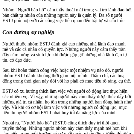
Nhóm “Người bảo hộ” cảm thấy thoải mái trong vai trò lãnh đạo bởi
bản chất tự nhiên của những người này là quản lý. Đa số người
ESTJ phù hợp với các công việc liên quan đến trật tự và cấu trúc.
Con đường sự nghiệp
Người thuộc nhóm ESTJ đánh giá cao những nhà lãnh đạo mạnh
mẽ và các cá nhân có quyền lực. Những người này cảm thấy tràn
đầy cảm hứng và sinh lực khi được gặp gỡ những nhà lãnh đạo tự
tin, có đạo đức.
Sau khi hoàn thành công việc hoặc một nhiệm vụ nào đó, người
nhóm ESTJ dành khoảng thời gian một mình. Thậm chí, các hoạt
động trong thời gian này đối với họ phải có mục tiêu rõ ràng, cụ thể.
ESTJ có xu hướng thích làm việc với người có động lực thực hiện
các nhiệm vụ. Vì vậy, những người này cảm thấy được thúc đẩy bởi
những giá trị cá nhân, họ tôn trọng những người bạn đồng hành như
vậy. Và khi có cơ hội làm việc với những người có động lực, mục
tiêu thì người nhóm ESTJ phát huy tối đa năng lực của mình.
Ngoài ra, “Người bảo hộ” (ESTJ) cũng thích duy trì thói quen
truyền thống. Những người nhóm này cảm thấy mạnh mẽ hơn khi
làm việc trong môi trường có sự nhất quán và ổn định. Điều đó giúp