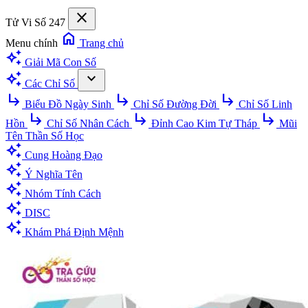
close
Tử Vi Số 247
home
Menu chính
Trang chủ
auto_awesome
Giải Mã Con Số
auto_awesome
expand_more
Các Chỉ Số
subdirectory_arrow_right
subdirectory_arrow_right
subdirectory_arrow_right
Biểu Đồ Ngày Sinh
Chỉ Số Đường Đời
Chỉ Số Linh
subdirectory_arrow_right
subdirectory_arrow_right
subdirectory_arrow_right
Hồn
Chỉ Số Nhân Cách
Đỉnh Cao Kim Tự Tháp
Mũi
Tên Thần Số Học
auto_awesome
Cung Hoàng Đạo
auto_awesome
Ý Nghĩa Tên
auto_awesome
Nhóm Tính Cách
auto_awesome
DISC
auto_awesome
Khám Phá Định Mệnh