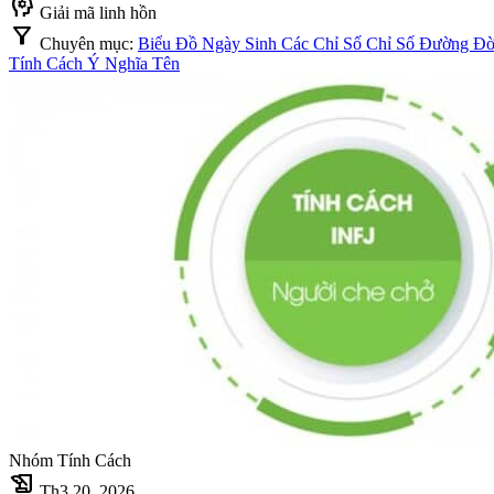
psychology
Giải mã linh hồn
filter_alt
Chuyên mục:
Biểu Đồ Ngày Sinh
Các Chỉ Số
Chỉ Số Đường Đ
Tính Cách
Ý Nghĩa Tên
Nhóm Tính Cách
history_edu
Th3 20, 2026