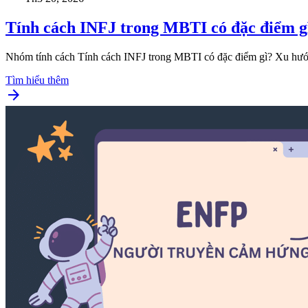
Tính cách INFJ trong MBTI có đặc điểm gì
Nhóm tính cách Tính cách INFJ trong MBTI có đặc điểm gì? Xu hướng
Tìm hiểu thêm
arrow_forward