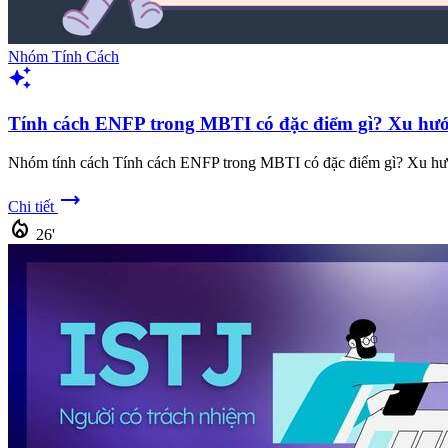
Nhóm Tính Cách
auto_awesome
Tính cách ENFP trong MBTI có đặc điểm gì? Xu hướn
Nhóm tính cách Tính cách ENFP trong MBTI có đặc điểm gì? Xu hướ
trending_flat
Chi tiết
local_fire_department
26'