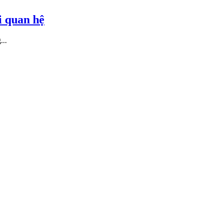
i quan hệ
...