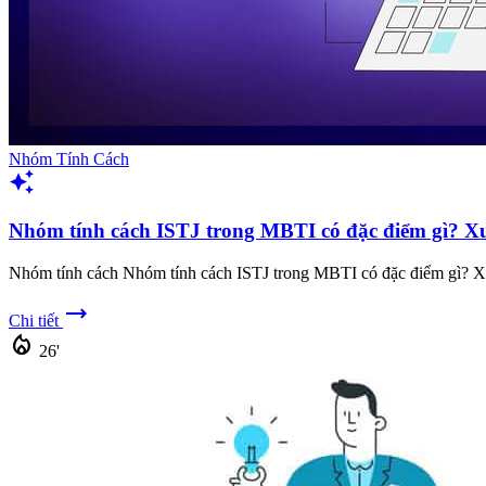
Nhóm Tính Cách
auto_awesome
Nhóm tính cách ISTJ trong MBTI có đặc điểm gì? Xu
Nhóm tính cách Nhóm tính cách ISTJ trong MBTI có đặc điểm gì? X
trending_flat
Chi tiết
local_fire_department
26'