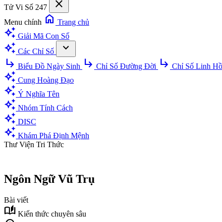
close
Tử Vi Số 247
home
Menu chính
Trang chủ
auto_awesome
Giải Mã Con Số
auto_awesome
expand_more
Các Chỉ Số
subdirectory_arrow_right
subdirectory_arrow_right
subdirectory_arrow_right
Biểu Đồ Ngày Sinh
Chỉ Số Đường Đời
Chỉ Số Linh H
auto_awesome
Cung Hoàng Đạo
auto_awesome
Ý Nghĩa Tên
auto_awesome
Nhóm Tính Cách
auto_awesome
DISC
auto_awesome
Khám Phá Định Mệnh
Thư Viện Tri Thức
Ngôn Ngữ Vũ Trụ
Bài viết
auto_stories
Kiến thức chuyên sâu