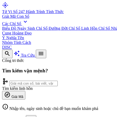
flare
Tử Vi Số 247
Hành Trình Tỉnh Thức
Giải Mã Con Số
expand_more
Các Chỉ Số
Biểu Đồ Ngày Sinh
Chỉ Số Đường Đời
Chỉ Số Linh Hồn
Chỉ Số Nh
Cung Hoàng Đạo
Ý Nghĩa Tên
Nhóm Tính Cách
DISC
search
auto_awesome
menu
Tra Cứu
Cổng tri thức
Tìm kiếm vận mệnh?
schema
Tìm kiếm linh hồn
explore
Giải Mã
info
Nhập tên, ngày sinh hoặc chủ đề bạn muốn khám phá